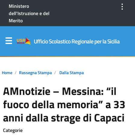
⋮
Ministero
dell'Istruzione e del
Merito
Ufficio Scolastico Regionale per la Sicilia
Home
Rassegna Stampa
Dalla Stampa
AMnotizie – Messina: “il
fuoco della memoria” a 33
anni dalla strage di Capaci
Categorie