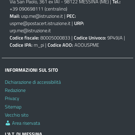
Via San Paolo, 361 ex IAI - 98122 MESSINA (ME)
|
Tel.:
+39 090698111
(centralino)
Mail:
usp.me@istruzione.it
|
PEC:
uspme@postacert.istruzione.it
|
URP:
urp.me@istruzione.it
Codice fiscale:
80005000833 |
Codice Univoco:
9P49JA |
Codice IPA:
m_pi |
Codice AOO:
AOOUSPME
INFORMAZIONI SUL SITO
Dichiarazione di accessibilità
Redazione
Privacy
Sitemap
Vecchio sito
Area riservata
L’A.T. DI MESSINA