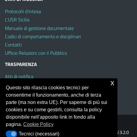
Protocolli d’intesa
L’USR Sicilia
Manuale di gestione documentale
Codici di comportamento e disciplinari
Contatti
Ufficio Relazioni con il Pubblico
TRASPARENZA
Atti di notifica
x
Albo on line
Questo sito rilascia cookies tecnici per
Amministrazione Trasparente
consentirne il funzionamento, anche di terza
Obiettivi di Accessibilità
parte (ma non extra UE). Per saperne di più sui
cookies e su come gestirli, consulta la policy
disponibile nell'apposito link in fondo alla
pagina.
Cookie Policy
Portale realizzato con la piattaforma
Argo Web 4.0
Template Italia configurato sul tema accessibile
EduTheme
V.3.2.0
Tecnici (necessari)
Tecnici (necessari)