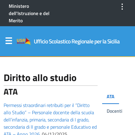
⋮
Ministero
dell'Istruzione e del
Merito
Ufficio Scolastico Regionale per la Sicilia
Diritto allo studio
ATA
ATA
Permessi straordinari retribuiti per il “Diritto
Docenti
allo Studio” – Personale docente della scuola
dell’infanzia, primaria, secondaria di I grado,
secondaria di II grado e personale Educativo ed
ATA – Anno 2026.
04/12/2025