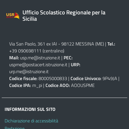
Ufficio Scolastico Regionale per la
Sicilia
Via San Paolo, 361 ex IAI - 98122 MESSINA (ME)
|
Tel.:
+39 090698111
(centralino)
Mail:
usp.me@istruzione.it
|
PEC:
uspme@postacert.istruzione.it
|
URP:
urp.me@istruzione.it
Codice fiscale:
80005000833 |
Codice Univoco:
9P49JA |
Codice IPA:
m_pi |
Codice AOO:
AOOUSPME
INFORMAZIONI SUL SITO
Dichiarazione di accessibilità
Redazione