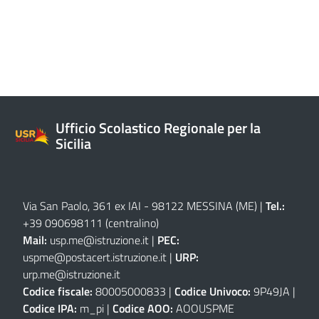
Ufficio Scolastico Regionale per la
Sicilia
Via San Paolo, 361 ex IAI - 98122 MESSINA (ME)
|
Tel.:
+39 090698111
(centralino)
Mail:
usp.me@istruzione.it
|
PEC:
uspme@postacert.istruzione.it
|
URP:
urp.me@istruzione.it
Codice fiscale:
80005000833 |
Codice Univoco:
9P49JA |
Codice IPA:
m_pi |
Codice AOO:
AOOUSPME