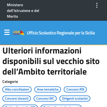
⋮
Ministero
dell'Istruzione e del
Merito
Ufficio Scolastico Regionale per la Sicilia
Ulteriori informazioni
disponibili sul vecchio sito
dell’Ambito territoriale
Categorie
Albo conciliazioni
Aree tematiche
Concorsi ATA
Concorsi docenti
Concorsi IRC
Dirigenti scolastici