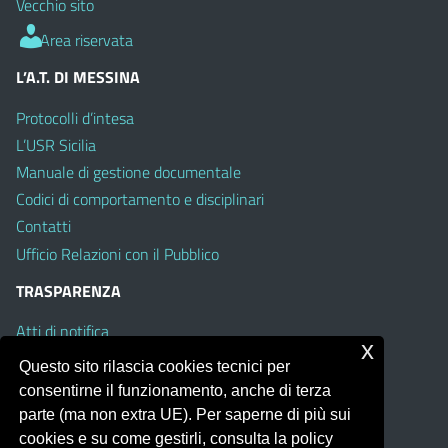
Vecchio sito
Area riservata
L’A.T. DI MESSINA
Protocolli d’intesa
L’USR Sicilia
Manuale di gestione documentale
Codici di comportamento e disciplinari
Contatti
Ufficio Relazioni con il Pubblico
TRASPARENZA
Atti di notifica
x
Albo on line
Questo sito rilascia cookies tecnici per
Amministrazione Trasparente
consentirne il funzionamento, anche di terza
Obiettivi di Accessibilità
parte (ma non extra UE). Per saperne di più sui
cookies e su come gestirli, consulta la policy