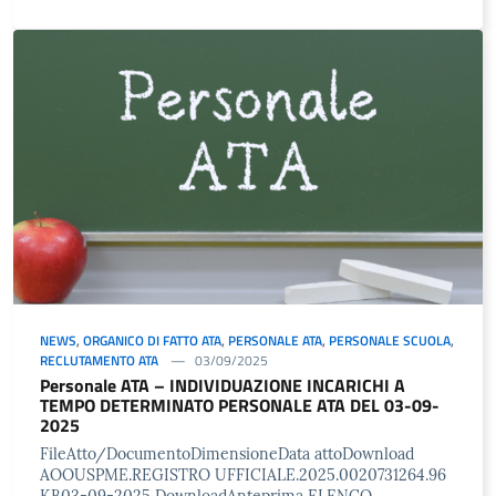
NEWS
,
ORGANICO DI FATTO ATA
,
PERSONALE ATA
,
PERSONALE SCUOLA
,
RECLUTAMENTO ATA
03/09/2025
Personale ATA – INDIVIDUAZIONE INCARICHI A
TEMPO DETERMINATO PERSONALE ATA DEL 03-09-
2025
FileAtto/DocumentoDimensioneData attoDownload
AOOUSPME.REGISTRO UFFICIALE.2025.0020731264.96