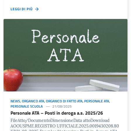
LEGGI DI PIÙ
NEWS
,
ORGANICO ATA
,
ORGANICO DI FATTO ATA
,
PERSONALE ATA
,
PERSONALE SCUOLA
21/08/2025
Personale ATA – Posti in deroga a.s. 2025/26
FileAtto/DocumentoDimensioneData attoDownload
AOOUSPME.REGISTRO UFFICIALE.2025.0019430208.80