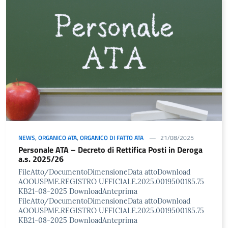
NEWS
,
ORGANICO ATA
,
ORGANICO DI FATTO ATA
21/08/2025
Personale ATA – Decreto di Rettifica Posti in Deroga
a.s. 2025/26
FileAtto/DocumentoDimensioneData attoDownload
AOOUSPME.REGISTRO UFFICIALE.2025.0019500185.75
KB21-08-2025 DownloadAnteprima
FileAtto/DocumentoDimensioneData attoDownload
AOOUSPME.REGISTRO UFFICIALE.2025.0019500185.75
KB21-08-2025 DownloadAnteprima