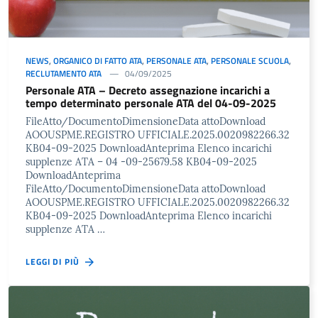
NEWS
,
ORGANICO DI FATTO ATA
,
PERSONALE ATA
,
PERSONALE SCUOLA
,
RECLUTAMENTO ATA
04/09/2025
Personale ATA – Decreto assegnazione incarichi a
tempo determinato personale ATA del 04-09-2025
FileAtto/DocumentoDimensioneData attoDownload
AOOUSPME.REGISTRO UFFICIALE.2025.0020982266.32
KB04-09-2025 DownloadAnteprima Elenco incarichi
supplenze ATA – 04 -09-25679.58 KB04-09-2025
DownloadAnteprima
FileAtto/DocumentoDimensioneData attoDownload
AOOUSPME.REGISTRO UFFICIALE.2025.0020982266.32
KB04-09-2025 DownloadAnteprima Elenco incarichi
supplenze ATA …
LEGGI DI PIÙ