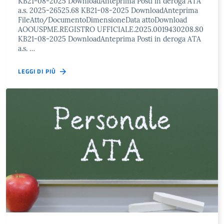
KB21-08-2025 DownloadAnteprima Posti in deroga ATA
a.s. 2025-26525.68 KB21-08-2025 DownloadAnteprima
FileAtto/DocumentoDimensioneData attoDownload
AOOUSPME.REGISTRO UFFICIALE.2025.0019430208.80
KB21-08-2025 DownloadAnteprima Posti in deroga ATA
a.s. …
LEGGI DI PIÙ