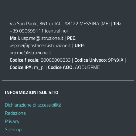
Via San Paolo, 361 ex IAI - 98122 MESSINA (ME)
|
Tel.:
+39 090698111
(centralino)
Mail:
usp.me@istruzione.it
|
PEC:
uspme@postacert.istruzione.it
|
URP:
urp.me@istruzione.it
Codice fiscale:
80005000833 |
Codice Univoco:
9P49JA |
Codice IPA:
m_pi |
Codice AOO:
AOOUSPME
INFORMAZIONI SUL SITO
Dichiarazione di accessibilità
Redazione
Privacy
Sitemap