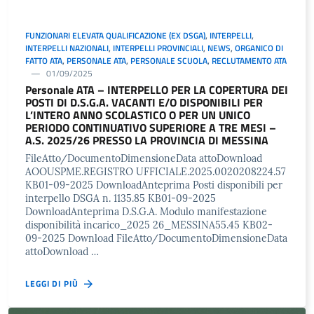
FUNZIONARI ELEVATA QUALIFICAZIONE (EX DSGA)
,
INTERPELLI
,
INTERPELLI NAZIONALI
,
INTERPELLI PROVINCIALI
,
NEWS
,
ORGANICO DI
FATTO ATA
,
PERSONALE ATA
,
PERSONALE SCUOLA
,
RECLUTAMENTO ATA
01/09/2025
Personale ATA – INTERPELLO PER LA COPERTURA DEI
POSTI DI D.S.G.A. VACANTI E/O DISPONIBILI PER
L’INTERO ANNO SCOLASTICO O PER UN UNICO
PERIODO CONTINUATIVO SUPERIORE A TRE MESI –
A.S. 2025/26 PRESSO LA PROVINCIA DI MESSINA
FileAtto/DocumentoDimensioneData attoDownload
AOOUSPME.REGISTRO UFFICIALE.2025.0020208224.57
KB01-09-2025 DownloadAnteprima Posti disponibili per
interpello DSGA n. 1135.85 KB01-09-2025
DownloadAnteprima D.S.G.A. Modulo manifestazione
disponibilità incarico_2025 26_MESSINA55.45 KB02-
09-2025 Download FileAtto/DocumentoDimensioneData
attoDownload …
LEGGI DI PIÙ