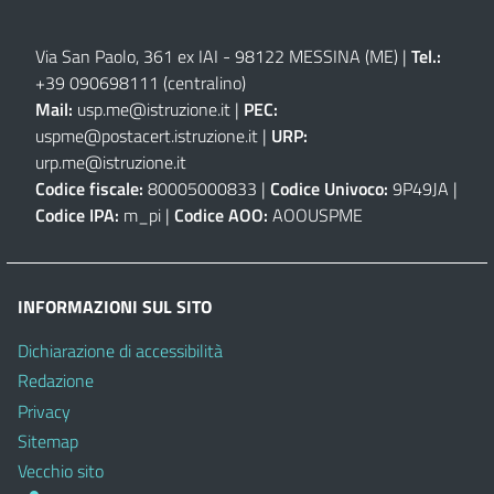
Via San Paolo, 361 ex IAI - 98122 MESSINA (ME)
|
Tel.:
+39 090698111
(centralino)
Mail:
usp.me@istruzione.it
|
PEC:
uspme@postacert.istruzione.it
|
URP:
urp.me@istruzione.it
Codice fiscale:
80005000833 |
Codice Univoco:
9P49JA |
Codice IPA:
m_pi |
Codice AOO:
AOOUSPME
INFORMAZIONI SUL SITO
Dichiarazione di accessibilità
Redazione
Privacy
Sitemap
Vecchio sito