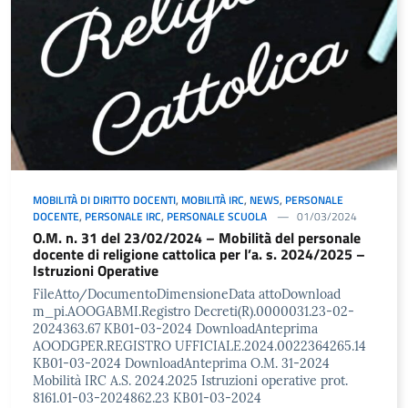
MOBILITÀ DI DIRITTO DOCENTI
,
MOBILITÀ IRC
,
NEWS
,
PERSONALE
DOCENTE
,
PERSONALE IRC
,
PERSONALE SCUOLA
01/03/2024
O.M. n. 31 del 23/02/2024 – Mobilità del personale
docente di religione cattolica per l’a. s. 2024/2025 –
Istruzioni Operative
FileAtto/DocumentoDimensioneData attoDownload
m_pi.AOOGABMI.Registro Decreti(R).0000031.23-02-
2024363.67 KB01-03-2024 DownloadAnteprima
AOODGPER.REGISTRO UFFICIALE.2024.0022364265.14
KB01-03-2024 DownloadAnteprima O.M. 31-2024
Mobilità IRC A.S. 2024.2025 Istruzioni operative prot.
8161.01-03-2024862.23 KB01-03-2024