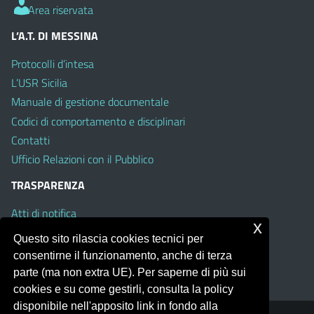
Area riservata
L’A.T. DI MESSINA
Protocolli d’intesa
L’USR Sicilia
Manuale di gestione documentale
Codici di comportamento e disciplinari
Contatti
Ufficio Relazioni con il Pubblico
TRASPARENZA
Atti di notifica
x
Albo on line
Questo sito rilascia cookies tecnici per
Amministrazione Trasparente
consentirne il funzionamento, anche di terza
Obiettivi di Accessibilità
parte (ma non extra UE). Per saperne di più sui
cookies e su come gestirli, consulta la policy
disponibile nell'apposito link in fondo alla