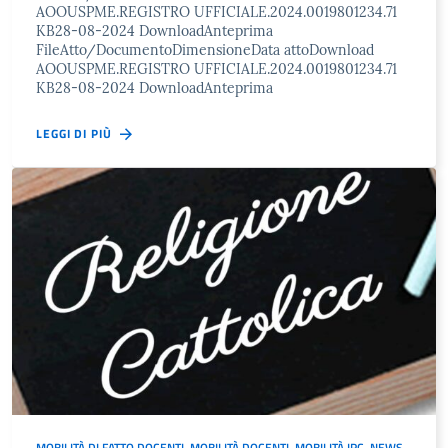
AOOUSPME.REGISTRO UFFICIALE.2024.0019801234.71
KB28-08-2024 DownloadAnteprima
FileAtto/DocumentoDimensioneData attoDownload
AOOUSPME.REGISTRO UFFICIALE.2024.0019801234.71
KB28-08-2024 DownloadAnteprima
LEGGI DI PIÙ
MOBILITÀ DI FATTO DOCENTI
,
MOBILITÀ DOCENTI
,
MOBILITÀ IRC
,
NEWS
,