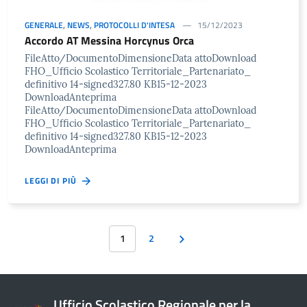
GENERALE
,
NEWS
,
PROTOCOLLI D'INTESA
15/12/2023
Accordo AT Messina Horcynus Orca
FileAtto/DocumentoDimensioneData attoDownload
FHO_Ufficio Scolastico Territoriale_Partenariato_
definitivo 14-signed327.80 KB15-12-2023
DownloadAnteprima
FileAtto/DocumentoDimensioneData attoDownload
FHO_Ufficio Scolastico Territoriale_Partenariato_
definitivo 14-signed327.80 KB15-12-2023
DownloadAnteprima
LEGGI DI PIÙ
1
2
Ufficio Scolastico Regionale per la