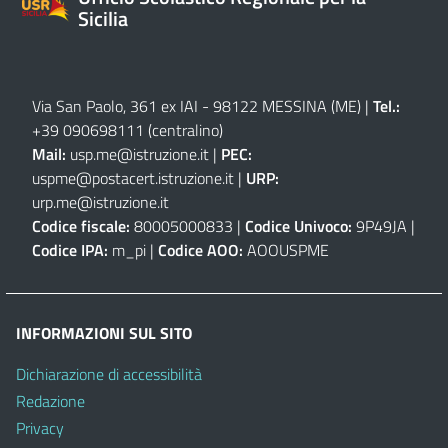
Sicilia
Via San Paolo, 361 ex IAI - 98122 MESSINA (ME)
|
Tel.:
+39 090698111
(centralino)
Mail:
usp.me@istruzione.it
|
PEC:
uspme@postacert.istruzione.it
|
URP:
urp.me@istruzione.it
Codice fiscale:
80005000833 |
Codice Univoco:
9P49JA |
Codice IPA:
m_pi |
Codice AOO:
AOOUSPME
INFORMAZIONI SUL SITO
Dichiarazione di accessibilità
Redazione
Privacy