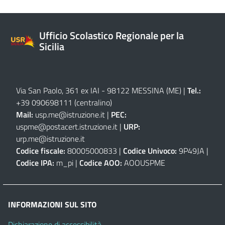
Ufficio Scolastico Regionale per la
Sicilia
Via San Paolo, 361 ex IAI - 98122 MESSINA (ME)
|
Tel.:
+39 090698111
(centralino)
Mail:
usp.me@istruzione.it
|
PEC:
uspme@postacert.istruzione.it
|
URP:
urp.me@istruzione.it
Codice fiscale:
80005000833 |
Codice Univoco:
9P49JA |
Codice IPA:
m_pi |
Codice AOO:
AOOUSPME
INFORMAZIONI SUL SITO
Dichiarazione di accessibilità