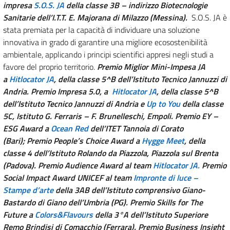
impresa
S.O.S. JA
della classe 3B – indirizzo Biotecnologie
Sanitarie dell’I.T.T. E. Majorana di Milazzo (Messina).
S.O.S. JA è
stata premiata per la capacità di individuare una soluzione
innovativa in grado di garantire una migliore ecosostenibilità
ambientale, applicando i principi scientifici appresi negli studi a
favore del proprio territorio.
Premio Miglior Mini-Impesa JA
a
Hitlocator JA
, della classe 5^B dell’Istituto Tecnico Jannuzzi di
Andria. Premio Impresa 5.0, a
Hitlocator JA
, della classe 5^B
dell’Istituto Tecnico Jannuzzi di Andria e
Up to You
della classe
5C, Istituto G. Ferraris – F. Brunelleschi, Empoli. Premio EY –
ESG Award a
Ocean Red
dell’ITET Tannoia di Corato
(Bari); Premio People’s Choice Award a
Hygge Meet
, della
classe 4 dell’Istituto Rolando da Piazzola, Piazzola sul Brenta
(Padova). Premio Audience Award al team
Hitlocator JA.
Premio
Social Impact Award UNICEF al team
Impronte di luce –
Stampe d’arte
della 3AB dell’Istituto comprensivo Giano-
Bastardo di Giano dell’Umbria (PG). Premio Skills for The
Future a
Colors&Flavours
della 3°A dell’Istituto Superiore
Remo Brindisi di Comacchio (Ferrara).
Premio Business Insight