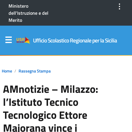
⋮
Ministero
dell'Istruzione e del
Merito
Ufficio Scolastico Regionale per la Sicilia
Home
Rassegna Stampa
AMnotizie – Milazzo:
l’Istituto Tecnico
Tecnologico Ettore
Majorana vince i