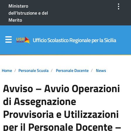
⋮
Ministero
dell'Istruzione e del
Merito
Ufficio Scolastico Regionale per la Sicilia
Home
Personale Scuola
Personale Docente
News
Avviso – Avvio Operazioni
di Assegnazione
Provvisoria e Utilizzazioni
per il Personale Docente –