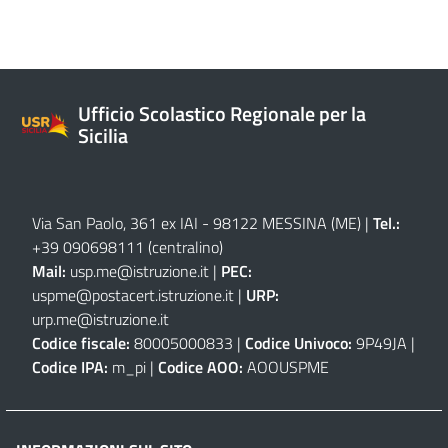
Ufficio Scolastico Regionale per la
Sicilia
Via San Paolo, 361 ex IAI - 98122 MESSINA (ME)
|
Tel.:
+39 090698111
(centralino)
Mail:
usp.me@istruzione.it
|
PEC:
uspme@postacert.istruzione.it
|
URP:
urp.me@istruzione.it
Codice fiscale:
80005000833 |
Codice Univoco:
9P49JA |
Codice IPA:
m_pi |
Codice AOO:
AOOUSPME