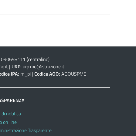
 090698111
(centralino)
e.it
|
URP:
urp.me@istruzione.it
odice IPA:
m_pi |
Codice AOO:
AOOUSPME
ASPARENZA
 di notifica
o on line
inistrazione Trasparente