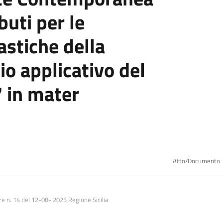
uti per le
astiche della
io applicativo del
 in mater
Atto/Documento
 n. 14 del 12-08- 2025 Regione Sicilia