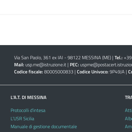
Via San Paolo, 361 ex IAI - 98122 MESSINA (ME)
|
Tel.:
+39
Mail:
usp.me@istruzione.it
|
PEC:
uspme@postacert.istruzion
Codice fiscale:
80005000833 |
Codice Univoco:
9P49JA |
C
L’A.T. DI MESSINA
TR
Protocolli d’intesa
Atti
L’USR Sicilia
Alb
Manuale di gestione documentale
Amm