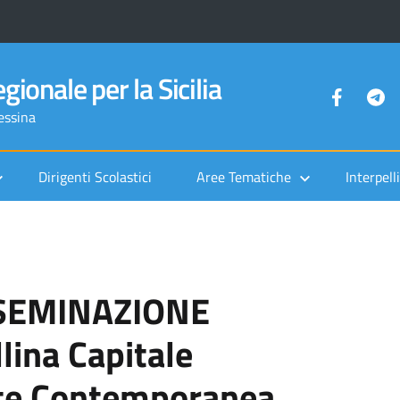
gionale per la Sicilia
Messina
Dirigenti Scolastici
Aree Tematiche
Interpelli
SSEMINAZIONE
lina Capitale
Arte Contemporanea