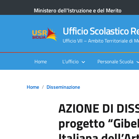
Ministero dell'Istruzione e del Merito
Ufficio Scolastico Re
Ufficio VII – Ambito Territoriale di 
Home
L’ufficio
Personale Scuola
Home
Disseminazione
AZIONE DI DI
progetto “Gibel
Italiana dell’