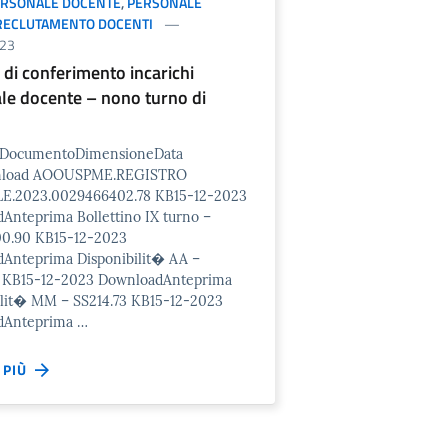
ERSONALE DOCENTE
,
PERSONALE
RECLUTAMENTO DOCENTI
23
 di conferimento incarichi
le docente – nono turno di
o/DocumentoDimensioneData
nload AOOUSPME.REGISTRO
E.2023.0029466402.78 KB15-12-2023
Anteprima Bollettino IX turno –
00.90 KB15-12-2023
Anteprima Disponibilit� AA –
 KB15-12-2023 DownloadAnteprima
ilit� MM – SS214.73 KB15-12-2023
dAnteprima …
I PIÙ