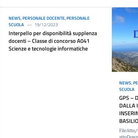
NEWS
,
PERSONALE DOCENTE
,
PERSONALE
SCUOLA
19/12/2023
Interpello per disponibilità supplenza
docenti – Classe di concorso A041
Scienze e tecnologie informatiche
NEWS
,
P
SCUOLA
GPS – 
DALLA 
INSERIM
BASILI
FileAtt
attoDow