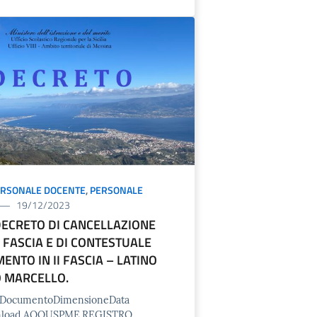
ERSONALE DOCENTE
,
PERSONALE
19/12/2023
DECRETO DI CANCELLAZIONE
I FASCIA E DI CONTESTUALE
ENTO IN II FASCIA – LATINO
O MARCELLO.
o/DocumentoDimensioneData
nload AOOUSPME.REGISTRO