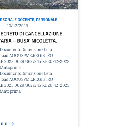
ERSONALE DOCENTE
,
PERSONALE
20/12/2023
DECRETO DI CANCELLAZIONE
ARIA – BUSA’ NICOLETTA.
o/DocumentoDimensioneData
nload AOOUSPME.REGISTRO
E.2023.0029736272.15 KB20-12-2023
dAnteprima
o/DocumentoDimensioneData
nload AOOUSPME.REGISTRO
E.2023.0029736272.15 KB20-12-2023
dAnteprima
I PIÙ