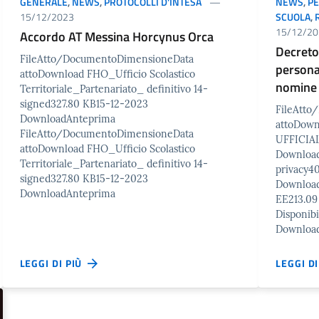
GENERALE
,
NEWS
,
PROTOCOLLI D'INTESA
NEWS
,
P
15/12/2023
SCUOLA
,
15/12/20
Accordo AT Messina Horcynus Orca
Decreto
FileAtto/DocumentoDimensioneData
persona
attoDownload FHO_Ufficio Scolastico
nomine
Territoriale_Partenariato_ definitivo 14-
signed327.80 KB15-12-2023
FileAtt
DownloadAnteprima
attoDow
FileAtto/DocumentoDimensioneData
UFFICIAL
attoDownload FHO_Ufficio Scolastico
Download
Territoriale_Partenariato_ definitivo 14-
privacy4
signed327.80 KB15-12-2023
Download
DownloadAnteprima
EE213.09
Disponib
Downloa
LEGGI DI PIÙ
LEGGI D