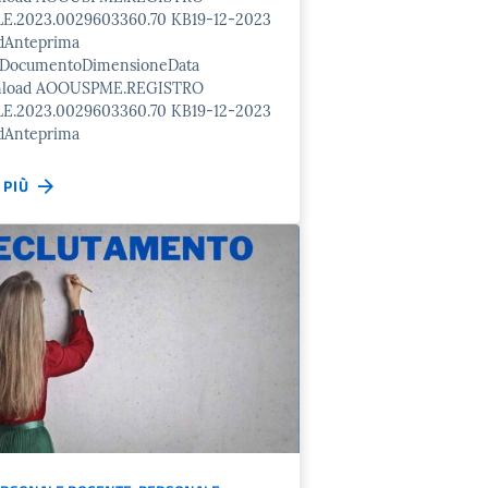
E.2023.0029603360.70 KB19-12-2023
dAnteprima
o/DocumentoDimensioneData
nload AOOUSPME.REGISTRO
E.2023.0029603360.70 KB19-12-2023
dAnteprima
I PIÙ