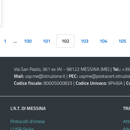
1
…
100
101
102
103
104
105
Via San Paolo, 361 ex IAI - 98122 MESSINA (ME)
|
Tel.:
+39
Mail:
usp.me@istruzione.it
|
PEC:
uspme@postacert.istruzion
Codice fiscale:
80005000833 |
Codice Univoco:
9P49JA |
C
L’A.T. DI MESSINA
TR
Protocolli d’intesa
Atti
L’USR Sicilia
Alb