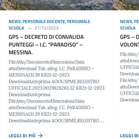
NEWS
,
PERSONALE DOCENTE
,
PERSONALE
NEWS
,
P
SCUOLA
21/12/2023
SCUOLA
GPS – DECRETO DI CONVALIDA
GPS – 
PUNTEGGI – I.C. “PARADISO” –
VOLONT
MESSINA.
FileAtt
attoDow
FileAtto/DocumentoDimensioneData
UFFICIAL
attoDownload Tab. alleg. I.C. PARADISIO –
Downloa
MESSINA131.39 KB21-12-2023
FileAtt
DownloadAnteprima AOOUSPME.REGISTRO
attoDow
UFFICIALE.2023.0029828283.32 KB21-12-2023
UFFICIAL
DownloadAnteprima
Downloa
FileAtto/DocumentoDimensioneData
attoDownload Tab. alleg. I.C. PARADISIO –
MESSINA131.39 KB21-12-2023
DownloadAnteprima AOOUSPME.REGISTRO …
LEGGI DI PIÙ
LEGGI D