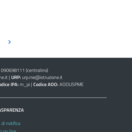
 090698111
(centralino)
e.it
|
URP:
urp.me@istruzione.it
odice IPA:
m_pi |
Codice AOO:
AOOUSPME
ASPARENZA
 di notifica
o on line