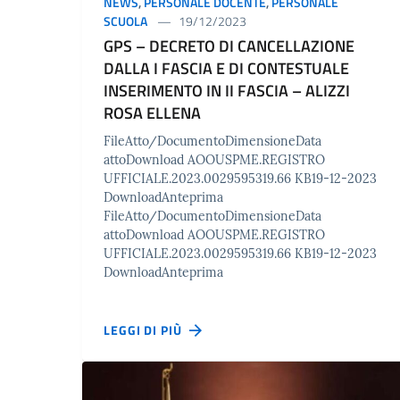
NEWS
,
PERSONALE DOCENTE
,
PERSONALE
SCUOLA
19/12/2023
GPS – DECRETO DI CANCELLAZIONE
DALLA I FASCIA E DI CONTESTUALE
INSERIMENTO IN II FASCIA – ALIZZI
ROSA ELLENA
FileAtto/DocumentoDimensioneData
attoDownload AOOUSPME.REGISTRO
UFFICIALE.2023.0029595319.66 KB19-12-2023
DownloadAnteprima
FileAtto/DocumentoDimensioneData
attoDownload AOOUSPME.REGISTRO
UFFICIALE.2023.0029595319.66 KB19-12-2023
DownloadAnteprima
LEGGI DI PIÙ