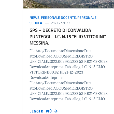
NEWS
,
PERSONALE DOCENTE
,
PERSONALE
SCUOLA
21/12/2023
GPS – DECRETO DI CONVALIDA
PUNTEGGI – I.C. N.15 “ELIO VITTORINI”-
MESSINA.
FileAtto/DocumentoDimensioneData
attoDownload AOOUSPME.REGISTRO
UFFICIALE.2023.0029827282.58 KB21-12-2023
DownloadAnteprima Tab. alleg. I.C. N.15 ELIO
VITTORINI100.82 KB21-12-2023
DownloadAnteprima
FileAtto/DocumentoDimensioneData
attoDownload AOOUSPME.REGISTRO
UFFICIALE.2023.0029827282.58 KB21-12-2023
DownloadAnteprima Tab. alleg. I.C. N.15 ELIO …
LEGGI DI PIÙ