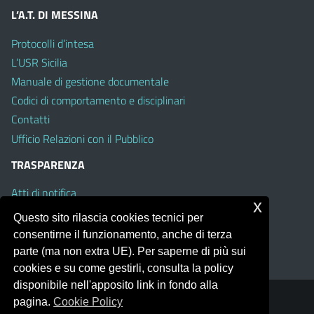
L’A.T. DI MESSINA
Protocolli d’intesa
L’USR Sicilia
Manuale di gestione documentale
Codici di comportamento e disciplinari
Contatti
Ufficio Relazioni con il Pubblico
TRASPARENZA
Atti di notifica
x
Albo on line
Questo sito rilascia cookies tecnici per
Amministrazione Trasparente
consentirne il funzionamento, anche di terza
Obiettivi di Accessibilità
parte (ma non extra UE). Per saperne di più sui
cookies e su come gestirli, consulta la policy
disponibile nell'apposito link in fondo alla
pagina.
Cookie Policy
Portale realizzato con la piattaforma
Argo Web 4.0