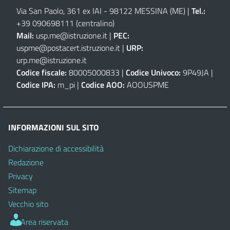
Via San Paolo, 361 ex IAI - 98122 MESSINA (ME)
|
Tel.:
+39 090698111
(centralino)
Mail:
usp.me@istruzione.it
|
PEC:
uspme@postacert.istruzione.it
|
URP:
urp.me@istruzione.it
Codice fiscale:
80005000833 |
Codice Univoco:
9P49JA |
Codice IPA:
m_pi |
Codice AOO:
AOOUSPME
INFORMAZIONI SUL SITO
Dichiarazione di accessibilità
Redazione
Privacy
Sitemap
Vecchio sito
Area riservata