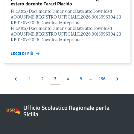
estero docente Faraci Placido
FileAtto/DocumentoDimensioneData attoDownload
AOOUSPME.REGISTRO UFFICIALE.2026.0013996304.23
KB01-07-2026 DownloadAnteprima
FileAtto/DocumentoDimensioneData attoDownload
AOOUSPME.REGISTRO UFFICIALE.2026.0013996304.23
KB01-07-2026 DownloadAnteprima
LEGGI DI PIÙ
1
2
3
4
5
…
156
Ufficio Scolastico Regionale per la
Sicilia