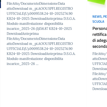
FileAtto/DocumentoDimensioneData
attoDownload m_pi.AOOUSPFI.REGISTRO
UFFICIALE(U).0009538.24-10-2025274.90
NEWS
,
P
KB24-10-2025 DownloadAnteprima D.S.G.A.
SCUOLA
Modulo manifestazione disponibilita
Persona
incarico_2025-26 (1)156.87 KB24-10-2025
rettific
DownloadAnteprima
FileAtto/DocumentoDimensioneData
di adeg
attoDownload m_pi.AOOUSPFI.REGISTRO
seconda
UFFICIALE(U).0009538.24-10-2025274.90
FileAtt
KB24-10-2025 DownloadAnteprima D.S.G.A.
attoDow
Modulo manifestazione disponibilita
UFFICIAL
incarico_2025-26 …
Downloa
FileAtt
attoDow
UFFICIAL
Downloa