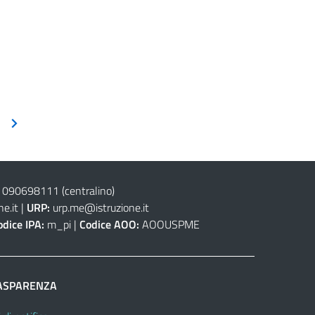
 090698111
(centralino)
e.it
|
URP:
urp.me@istruzione.it
odice IPA:
m_pi |
Codice AOO:
AOOUSPME
ASPARENZA