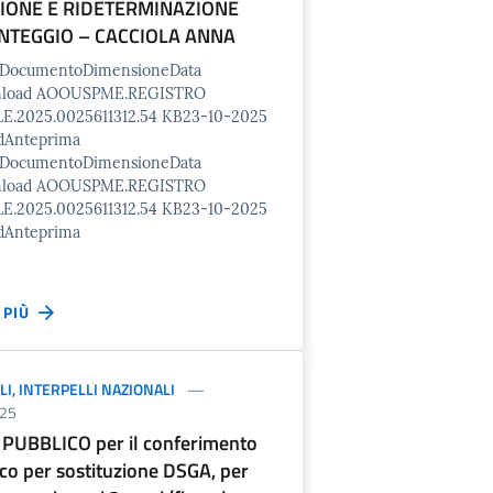
IONE E RIDETERMINAZIONE
NTEGGIO – CACCIOLA ANNA
o/DocumentoDimensioneData
nload AOOUSPME.REGISTRO
E.2025.0025611312.54 KB23-10-2025
dAnteprima
o/DocumentoDimensioneData
nload AOOUSPME.REGISTRO
E.2025.0025611312.54 KB23-10-2025
dAnteprima
I PIÙ
LI
,
INTERPELLI NAZIONALI
25
PUBBLICO per il conferimento
ico per sostituzione DSGA, per