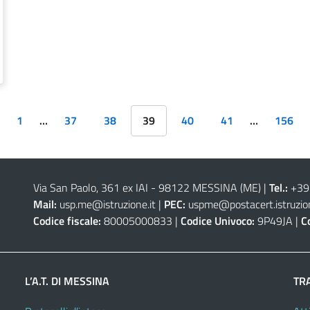
1
…
37
38
39
40
41
…
156
Via San Paolo, 361 ex IAI - 98122 MESSINA (ME)
|
Tel.:
+39
Mail:
usp.me@istruzione.it
|
PEC:
uspme@postacert.istruzion
Codice fiscale:
80005000833 |
Codice Univoco:
9P49JA |
C
L’A.T. DI MESSINA
TR