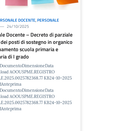
ERSONALE DOCENTE
,
PERSONALE
24/10/2025
le Docente – Decreto di parziale
a dei posti di sostegno in organico
uamento scuola primaria e
ria di I grado
o/DocumentoDimensioneData
nload AOOUSPME.REGISTRO
E.2025.0025782368.77 KB24-10-2025
dAnteprima
o/DocumentoDimensioneData
nload AOOUSPME.REGISTRO
E.2025.0025782368.77 KB24-10-2025
dAnteprima