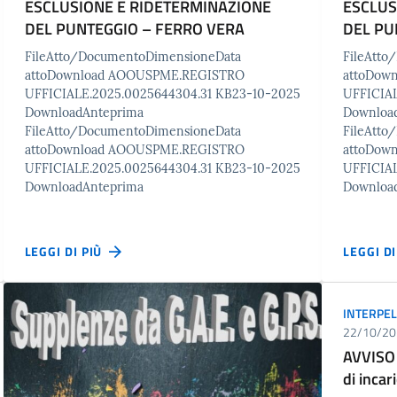
ESCLUSIONE E RIDETERMINAZIONE
ESCLUS
DEL PUNTEGGIO – FERRO VERA
DEL PU
FileAtto/DocumentoDimensioneData
FileAtt
attoDownload AOOUSPME.REGISTRO
attoDow
UFFICIALE.2025.0025644304.31 KB23-10-2025
UFFICIAL
DownloadAnteprima
Downloa
FileAtto/DocumentoDimensioneData
FileAtt
attoDownload AOOUSPME.REGISTRO
attoDow
UFFICIALE.2025.0025644304.31 KB23-10-2025
UFFICIAL
DownloadAnteprima
Downloa
LEGGI DI PIÙ
LEGGI D
INTERPEL
22/10/20
AVVISO 
di incar