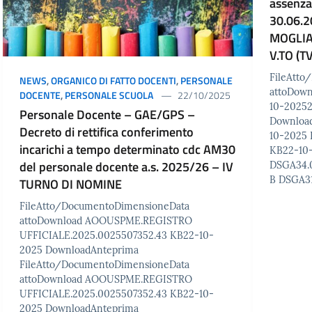
assenza 
30.06.2
MOGLIA
V.TO (T
FileAtt
NEWS
,
ORGANICO DI FATTO DOCENTI
,
PERSONALE
attoDow
DOCENTE
,
PERSONALE SCUOLA
22/10/2025
10-20252
Personale Docente – GAE/GPS –
Download
Decreto di rettifica conferimento
10-2025 
incarichi a tempo determinato cdc AM30
KB22-10-
del personale docente a.s. 2025/26 – IV
DSGA34.0
B DSGA31
TURNO DI NOMINE
FileAtto/DocumentoDimensioneData
attoDownload AOOUSPME.REGISTRO
UFFICIALE.2025.0025507352.43 KB22-10-
2025 DownloadAnteprima
FileAtto/DocumentoDimensioneData
attoDownload AOOUSPME.REGISTRO
UFFICIALE.2025.0025507352.43 KB22-10-
2025 DownloadAnteprima