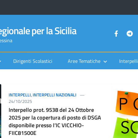
gionale per la Sicilia
Messina
Dirigenti Scolastici
Aree Tematiche
Interpelli
INTERPELLI
,
INTERPELLI NAZIONALI
24/10/2025
Interpello prot. 9538 del 24 Ottobre
2025 per la copertura di posto di DSGA
disponibile presso l’IC VICCHIO-
FIIC81500E