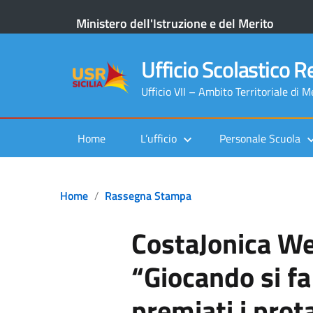
Ministero dell'Istruzione e del Merito
Ufficio Scolastico Re
Ufficio VII – Ambito Territoriale di 
Home
L’ufficio
Personale Scuola
Home
Rassegna Stampa
CostaJonica W
“Giocando si fa
premiati i prot