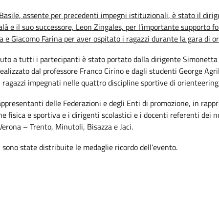
asile, assente per precedenti impegni istituzionali, è stato il diri
alà e il suo successore, Leon Zingales, per l’importante supporto fo
 e Giacomo Farina per aver ospitato i ragazzi durante la gara di or
uto a tutti i partecipanti è stato portato dalla dirigente Simonetta 
ealizzato dal professore Franco Cirino e dagli studenti George Agr
ragazzi impegnati nelle quattro discipline sportive di orienteering, b
rappresentanti delle Federazioni e degli Enti di promozione, in rap
e fisica e sportiva e i dirigenti scolastici e i docenti referenti dei 
Verona – Trento, Minutoli, Bisazza e Jaci.
, sono state distribuite le medaglie ricordo dell’evento.