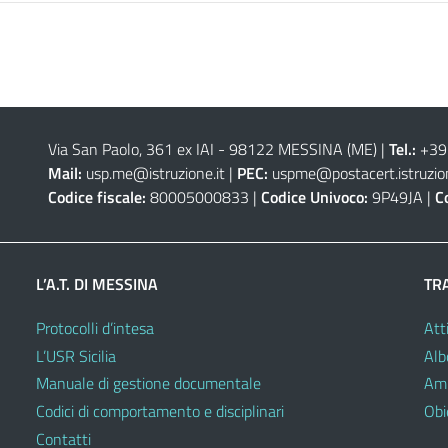
Via San Paolo, 361 ex IAI - 98122 MESSINA (ME)
|
Tel.:
+39
Mail:
usp.me@istruzione.it
|
PEC:
uspme@postacert.istruzion
Codice fiscale:
80005000833 |
Codice Univoco:
9P49JA |
C
L’A.T. DI MESSINA
TR
Protocolli d’intesa
Atti
L’USR Sicilia
Alb
Manuale di gestione documentale
Amm
Codici di comportamento e disciplinari
Obie
Contatti