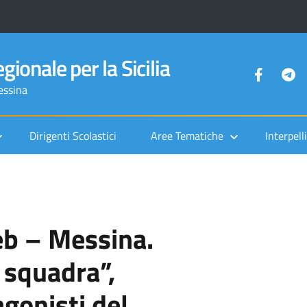
gionale per la Sicilia
Messina
Dirigenti Scolastici
Aree Tematiche
Interpelli
eb – Messina.
 squadra”,
agonisti del