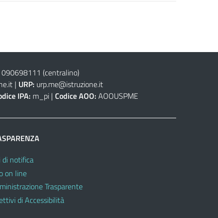
 090698111
(centralino)
e.it
|
URP:
urp.me@istruzione.it
odice IPA:
m_pi |
Codice AOO:
AOOUSPME
ASPARENZA
 di notifica
o on line
inistrazione Trasparente
ttivi di Accessibilità