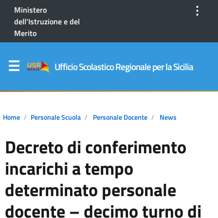
⋮
Ministero
dell'Istruzione e del
Merito
Ufficio Scolastico Regionale per la Sicilia
Home
Personale Scuola
Personale Docente
News
Decreto di conferimento
incarichi a tempo
determinato personale
docente – decimo turno di