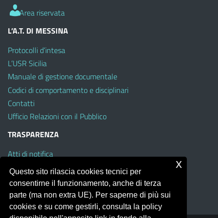
Area riservata
L’A.T. DI MESSINA
Protocolli d’intesa
L’USR Sicilia
Manuale di gestione documentale
Codici di comportamento e disciplinari
Contatti
Ufficio Relazioni con il Pubblico
TRASPARENZA
Atti di notifica
x
Albo on line
Questo sito rilascia cookies tecnici per
Amministrazione Trasparente
consentirne il funzionamento, anche di terza
Obiettivi di Accessibilità
parte (ma non extra UE). Per saperne di più sui
cookies e su come gestirli, consulta la policy