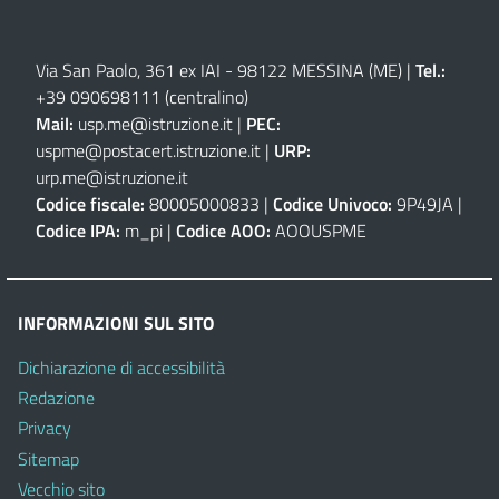
Via San Paolo, 361 ex IAI - 98122 MESSINA (ME)
|
Tel.:
+39 090698111
(centralino)
Mail:
usp.me@istruzione.it
|
PEC:
uspme@postacert.istruzione.it
|
URP:
urp.me@istruzione.it
Codice fiscale:
80005000833 |
Codice Univoco:
9P49JA |
Codice IPA:
m_pi |
Codice AOO:
AOOUSPME
INFORMAZIONI SUL SITO
Dichiarazione di accessibilità
Redazione
Privacy
Sitemap
Vecchio sito