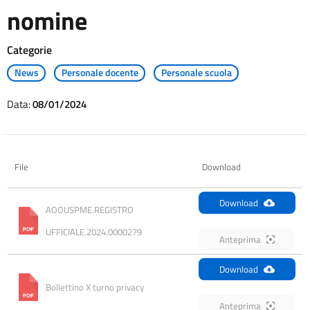
nomine
Categorie
News
Personale docente
Personale scuola
Data:
08/01/2024
File
Download
Download
AOOUSPME.REGISTRO 
UFFICIALE.2024.0000279
Anteprima
Download
Bollettino X turno privacy
Anteprima