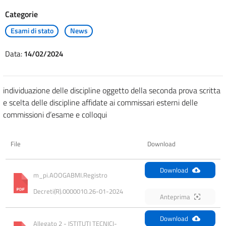
Categorie
Esami di stato
News
Data:
14/02/2024
individuazione delle discipline oggetto della seconda prova scritta
e scelta delle discipline affidate ai commissari esterni delle
commissioni d’esame e colloqui
File
Download
Download
m_pi.AOOGABMI.Registro 
Decreti(R).0000010.26-01-2024
Anteprima
Download
Allegato 2 - ISTITUTI TECNICI-