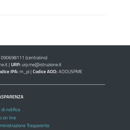
 090698111
(centralino)
e.it
|
URP:
urp.me@istruzione.it
odice IPA:
m_pi |
Codice AOO:
AOOUSPME
ASPARENZA
 di notifica
o on line
inistrazione Trasparente