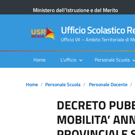
Ministero dell'Istruzione e del Merito
Ufficio Scolastico Re
Ufficio VII – Ambito Territoriale di 
Home
L’ufficio
Personale Scuola
Home
Personale Scuola
Personale Docente
DECRETO PUBB
MOBILITA’ AN
PROVINCIALE 