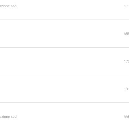
azione sedi
1.
45
17
19
nazione sedi
44