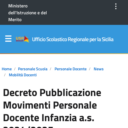
⋮
Ministero
dell'Istruzione e del
Merito
Ufficio Scolastico Regionale per la Sicilia
Home
Personale Scuola
Personale Docente
News
Mobilità Docenti
Decreto Pubblicazione
Movimenti Personale
Docente Infanzia a.s.