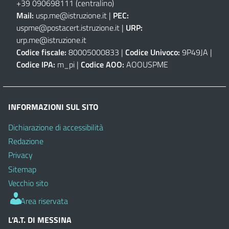
+39 090698111
(centralino)
Mail:
usp.me@istruzione.it
|
PEC:
uspme@postacert.istruzione.it
|
URP:
urp.me@istruzione.it
Codice fiscale:
80005000833 |
Codice Univoco:
9P49JA |
Codice IPA:
m_pi |
Codice AOO:
AOOUSPME
INFORMAZIONI SUL SITO
Dichiarazione di accessibilità
Redazione
Privacy
Sitemap
Vecchio sito
Area riservata
L’A.T. DI MESSINA