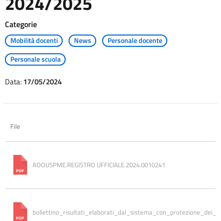
2024/2025
Categorie
Mobilità docenti
News
Personale docente
Personale scuola
Data:
17/05/2024
File
AOOUSPME.REGISTRO UFFICIALE.2024.0010241
bollettino_risultati_elaborati_dal_sistema_con_protezione_dei_