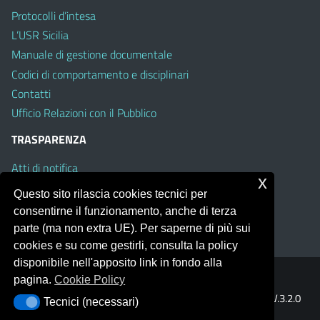
Protocolli d’intesa
L’USR Sicilia
Manuale di gestione documentale
Codici di comportamento e disciplinari
Contatti
Ufficio Relazioni con il Pubblico
TRASPARENZA
Atti di notifica
x
Albo on line
Questo sito rilascia cookies tecnici per
Amministrazione Trasparente
consentirne il funzionamento, anche di terza
Obiettivi di Accessibilità
parte (ma non extra UE). Per saperne di più sui
cookies e su come gestirli, consulta la policy
disponibile nell'apposito link in fondo alla
pagina.
Cookie Policy
Portale realizzato con la piattaforma
Argo Web 4.0
Template Italia configurato sul tema accessibile
EduTheme
V.3.2.0
Tecnici (necessari)
Tecnici (necessari)
(Mizar)