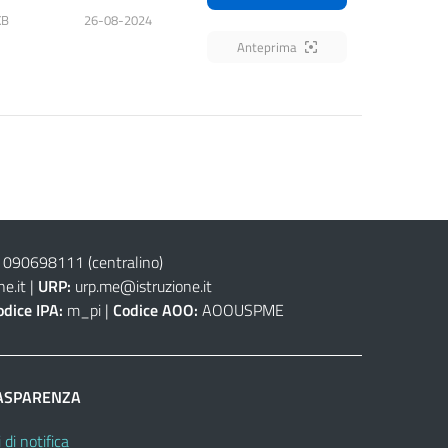
KB
26-08-2024
Anteprima
 090698111
(centralino)
e.it
|
URP:
urp.me@istruzione.it
odice IPA:
m_pi |
Codice AOO:
AOOUSPME
ASPARENZA
 di notifica