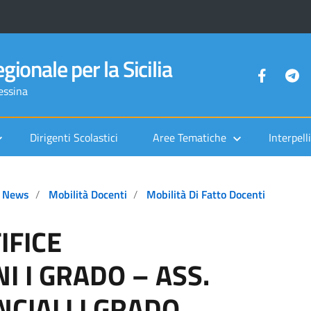
gionale per la Sicilia
Messina
Dirigenti Scolastici
Aree Tematiche
Interpelli
News
Mobilità Docenti
Mobilità Di Fatto Docenti
IFICE
I I GRADO – ASS.
CIALI I GRADO