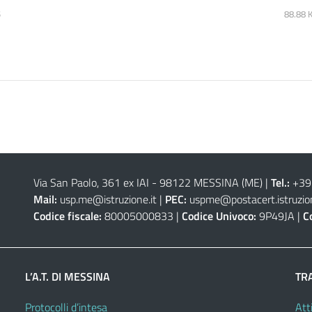
5
88.88 
Via San Paolo, 361 ex IAI - 98122 MESSINA (ME)
|
Tel.:
+39
Mail:
usp.me@istruzione.it
|
PEC:
uspme@postacert.istruzion
Codice fiscale:
80005000833 |
Codice Univoco:
9P49JA |
C
L’A.T. DI MESSINA
TR
Protocolli d’intesa
Atti