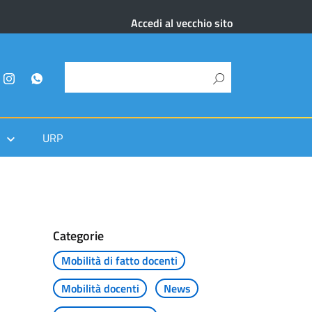
Accedi al vecchio sito
URP
Categorie
Mobilità di fatto docenti
Mobilità docenti
News