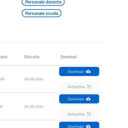
Personale docente
Personale scuola
ione
Data atto
Download
Download
 KB
26-08-2024
Anteprima
Download
KB
26-08-2024
Anteprima
Download