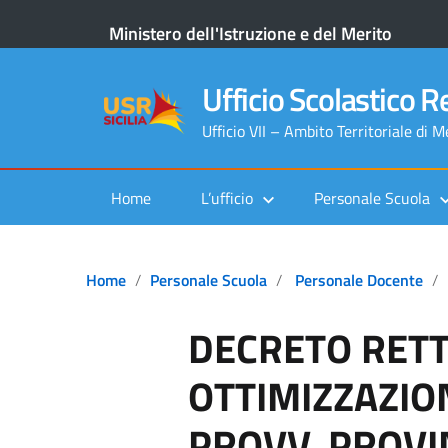
Ministero dell'Istruzione e del Merito
Ufficio Scolastico Re
Ufficio VII – Ambito Territoriale di 
Home
L’ufficio
Personale Scuola
Home
Personale Scuola
Personale Docente
DECRETO RETT
OTTIMIZZAZION
PROVV. PROVIN