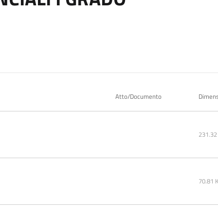
Atto/Documento
Dimens
231.32
70.81 