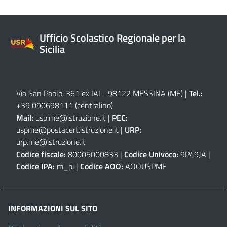
Ufficio Scolastico Regionale per la
Sicilia
Via San Paolo, 361 ex IAI - 98122 MESSINA (ME)
|
Tel.:
+39 090698111
(centralino)
Mail:
usp.me@istruzione.it
|
PEC:
uspme@postacert.istruzione.it
|
URP:
urp.me@istruzione.it
Codice fiscale:
80005000833 |
Codice Univoco:
9P49JA |
Codice IPA:
m_pi |
Codice AOO:
AOOUSPME
INFORMAZIONI SUL SITO