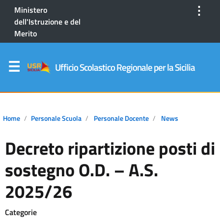
⋮
Ministero
dell'Istruzione e del
Merito
Ufficio Scolastico Regionale per la Sicilia
Home
Personale Scuola
Personale Docente
News
Decreto ripartizione posti di
sostegno O.D. – A.S.
2025/26
Categorie