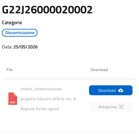
G22J26000020002
Categorie
Disseminazione
Data:
25/05/2026
File
Download
timbro_disseminazione 
Download
progetto Educare all'Arte circ. 6 
Anteprima
Regione Sicilia-signed