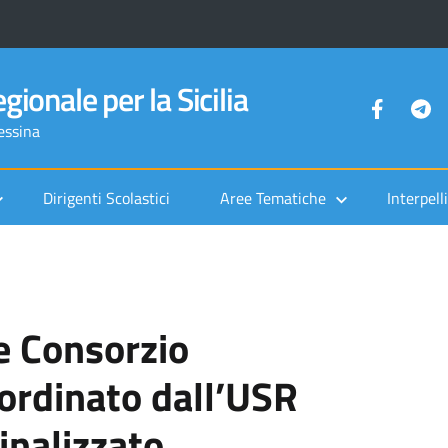
gionale per la Sicilia
Messina
Dirigenti Scolastici
Aree Tematiche
Interpelli
e Consorzio
rdinato dall’USR
finalizzato