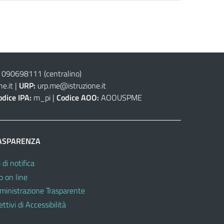
 090698111
(centralino)
e.it
|
URP:
urp.me@istruzione.it
odice IPA:
m_pi |
Codice AOO:
AOOUSPME
ASPARENZA
 di notifica
o on line
inistrazione Trasparente
ttivi di Accessibilità