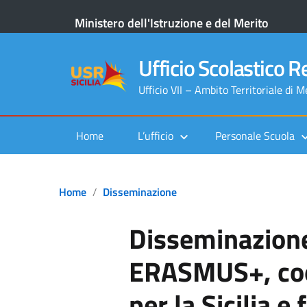
Ministero dell'Istruzione e del Merito
Ufficio Scolastico Re
Ufficio VII – Ambito Territoriale di 
Home
L’ufficio
Personale Scuola
Home
Disseminazione
Disseminazion
ERASMUS+, coo
per la Sicilia e 