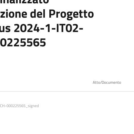
zione del Progetto
s 2024-1-IT02-
00225565
Atto/Documento
SCH-000225565_signed