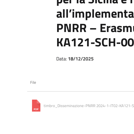
all’implementa
PNRR – Erasmu
KA121-SCH-0
Data:
18/12/2025
File
timbro_Disseminazione-PNRR 2024-1-IT02-KA121-