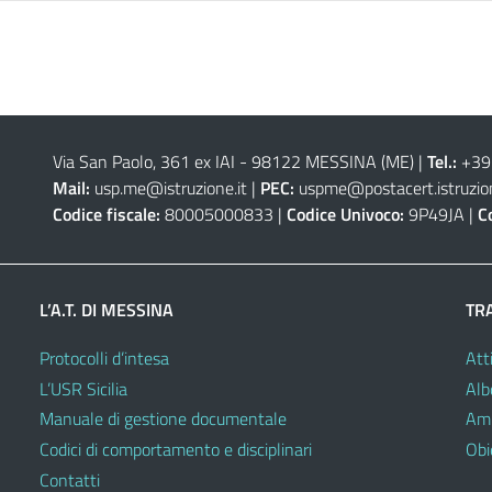
Via San Paolo, 361 ex IAI - 98122 MESSINA (ME)
|
Tel.:
+39
Mail:
usp.me@istruzione.it
|
PEC:
uspme@postacert.istruzion
Codice fiscale:
80005000833 |
Codice Univoco:
9P49JA |
C
L’A.T. DI MESSINA
TR
Protocolli d’intesa
Atti
L’USR Sicilia
Alb
Manuale di gestione documentale
Amm
Codici di comportamento e disciplinari
Obie
Contatti