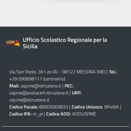
Ufficio Scolastico Regionale per la
Sicilia
Via San Paolo, 361 ex IAI - 98122 MESSINA (ME)
|
Tel.:
+39 090698111
(centralino)
Mail:
usp.me@istruzione.it
|
PEC:
uspme@postacert.istruzione.it
|
URP:
urp.me@istruzione.it
Codice fiscale:
80005000833 |
Codice Univoco:
9P49JA |
Codice IPA:
m_pi |
Codice AOO:
AOOUSPME