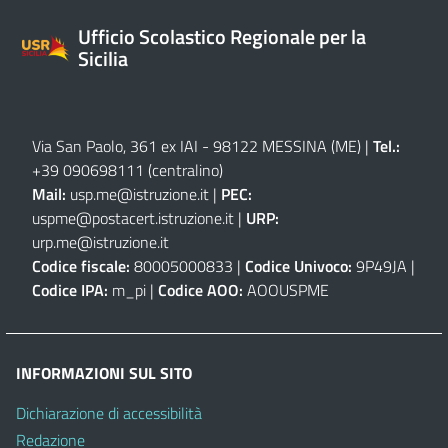
Ufficio Scolastico Regionale per la
Sicilia
Via San Paolo, 361 ex IAI - 98122 MESSINA (ME)
|
Tel.:
+39 090698111
(centralino)
Mail:
usp.me@istruzione.it
|
PEC:
uspme@postacert.istruzione.it
|
URP:
urp.me@istruzione.it
Codice fiscale:
80005000833 |
Codice Univoco:
9P49JA |
Codice IPA:
m_pi |
Codice AOO:
AOOUSPME
INFORMAZIONI SUL SITO
Dichiarazione di accessibilità
Redazione