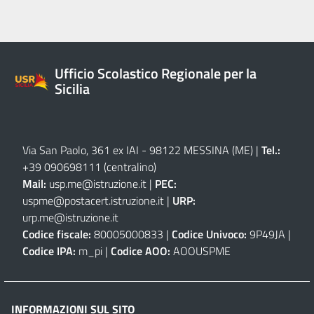
Ufficio Scolastico Regionale per la
Sicilia
Via San Paolo, 361 ex IAI - 98122 MESSINA (ME)
|
Tel.:
+39 090698111
(centralino)
Mail:
usp.me@istruzione.it
|
PEC:
uspme@postacert.istruzione.it
|
URP:
urp.me@istruzione.it
Codice fiscale:
80005000833 |
Codice Univoco:
9P49JA |
Codice IPA:
m_pi |
Codice AOO:
AOOUSPME
INFORMAZIONI SUL SITO