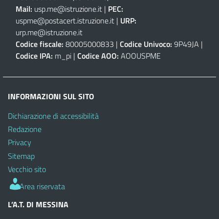
Mail:
usp.me@istruzione.it
|
PEC:
uspme@postacert.istruzione.it
|
URP:
urp.me@istruzione.it
Codice fiscale:
80005000833 |
Codice Univoco:
9P49JA |
Codice IPA:
m_pi |
Codice AOO:
AOOUSPME
INFORMAZIONI SUL SITO
Dichiarazione di accessibilità
Redazione
Privacy
Sitemap
Vecchio sito
Area riservata
L’A.T. DI MESSINA