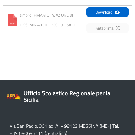
Download
timbro_FIRMATO_4. AZIONE DI 
DISSEMINAZIONE POC 10.1.6A-1
Anteprima
Ufficio Scolastico Regionale per la
Sicilia
Via San Paolo, 361 ex IAI - 98122 MESSINA (ME)
|
Tel.:
+39 090698111
(centralino)