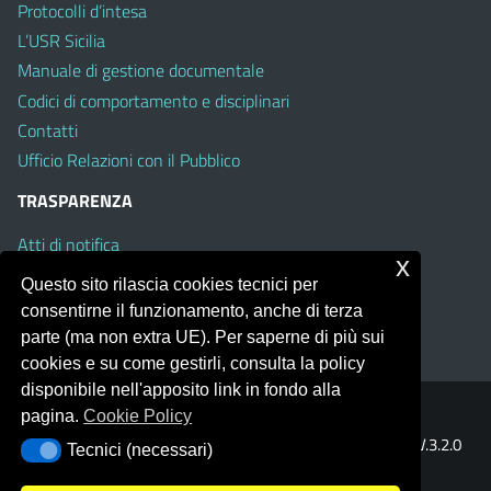
Protocolli d’intesa
L’USR Sicilia
Manuale di gestione documentale
Codici di comportamento e disciplinari
Contatti
Ufficio Relazioni con il Pubblico
TRASPARENZA
Atti di notifica
x
Albo on line
Questo sito rilascia cookies tecnici per
Amministrazione Trasparente
consentirne il funzionamento, anche di terza
Obiettivi di Accessibilità
parte (ma non extra UE). Per saperne di più sui
cookies e su come gestirli, consulta la policy
disponibile nell'apposito link in fondo alla
pagina.
Cookie Policy
Portale realizzato con la piattaforma
Argo Web 4.0
Template Italia configurato sul tema accessibile
EduTheme
V.3.2.0
Tecnici (necessari)
Tecnici (necessari)
(Mizar)