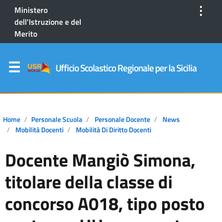
⋮
Ministero
dell'Istruzione e del
Merito
Ufficio Scolastico Regionale per la Sicilia
Home
Personale Scuola
Personale Docente
News
Mobilità Docenti
Mobilità Di Diritto Docenti
Docente Mangiò Simona,
titolare della classe di
concorso A018, tipo posto