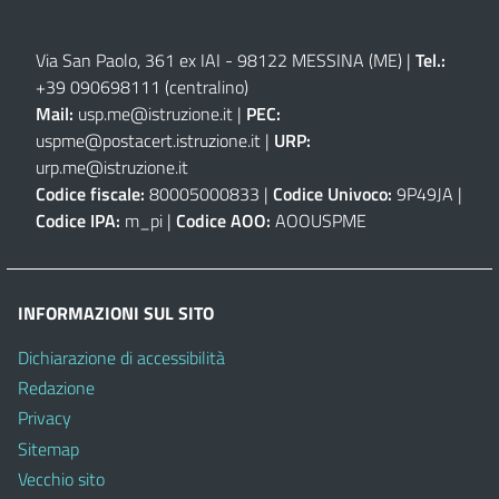
Via San Paolo, 361 ex IAI - 98122 MESSINA (ME)
|
Tel.:
+39 090698111
(centralino)
Mail:
usp.me@istruzione.it
|
PEC:
uspme@postacert.istruzione.it
|
URP:
urp.me@istruzione.it
Codice fiscale:
80005000833 |
Codice Univoco:
9P49JA |
Codice IPA:
m_pi |
Codice AOO:
AOOUSPME
INFORMAZIONI SUL SITO
Dichiarazione di accessibilità
Redazione
Privacy
Sitemap
Vecchio sito