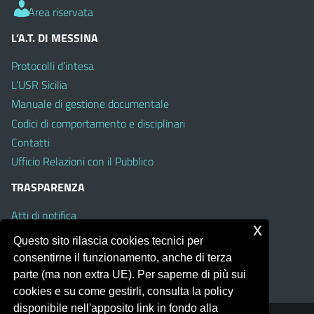
Area riservata
L’A.T. DI MESSINA
Protocolli d’intesa
L’USR Sicilia
Manuale di gestione documentale
Codici di comportamento e disciplinari
Contatti
Ufficio Relazioni con il Pubblico
TRASPARENZA
Atti di notifica
x
Albo on line
Questo sito rilascia cookies tecnici per
Amministrazione Trasparente
consentirne il funzionamento, anche di terza
Obiettivi di Accessibilità
parte (ma non extra UE). Per saperne di più sui
cookies e su come gestirli, consulta la policy
disponibile nell'apposito link in fondo alla