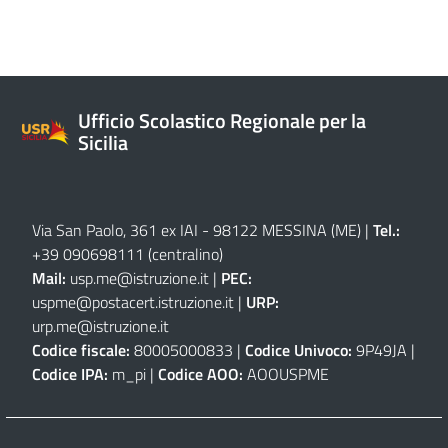
Ufficio Scolastico Regionale per la
Sicilia
Via San Paolo, 361 ex IAI - 98122 MESSINA (ME)
|
Tel.:
+39 090698111
(centralino)
Mail:
usp.me@istruzione.it
|
PEC:
uspme@postacert.istruzione.it
|
URP:
urp.me@istruzione.it
Codice fiscale:
80005000833 |
Codice Univoco:
9P49JA |
Codice IPA:
m_pi |
Codice AOO:
AOOUSPME