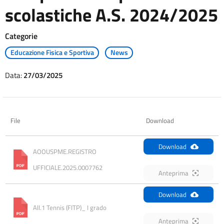
scolastiche A.S. 2024/2025
Categorie
Educazione Fisica e Sportiva
News
Data:
27/03/2025
File
Download
Download
AOOUSPME.REGISTRO 
UFFICIALE.2025.0007762
Anteprima
Download
All.1 Tennis (FITP)_ I grado
Anteprima