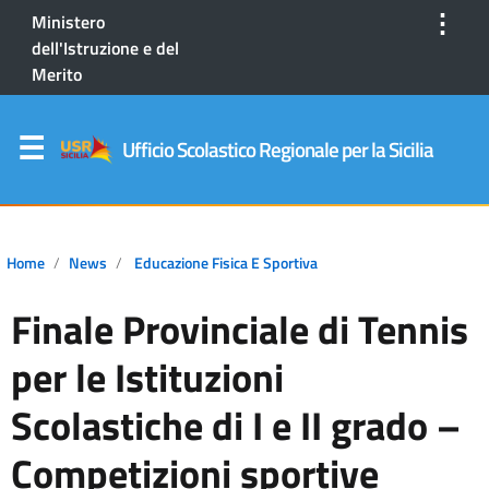
⋮
Ministero
dell'Istruzione e del
Merito
Ufficio Scolastico Regionale per la Sicilia
Home
News
Educazione Fisica E Sportiva
Finale Provinciale di Tennis
per le Istituzioni
Scolastiche di I e II grado –
Competizioni sportive