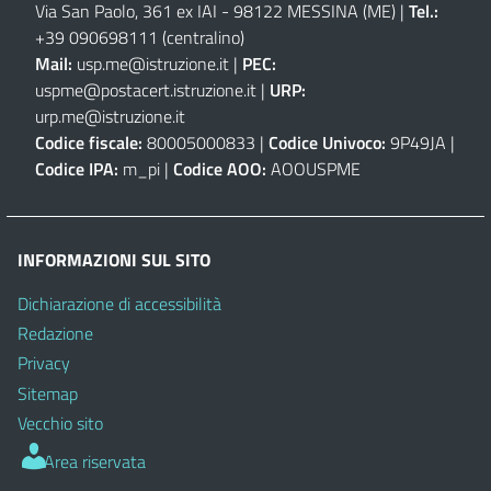
Via San Paolo, 361 ex IAI - 98122 MESSINA (ME)
|
Tel.:
+39 090698111
(centralino)
Mail:
usp.me@istruzione.it
|
PEC:
uspme@postacert.istruzione.it
|
URP:
urp.me@istruzione.it
Codice fiscale:
80005000833 |
Codice Univoco:
9P49JA |
Codice IPA:
m_pi |
Codice AOO:
AOOUSPME
INFORMAZIONI SUL SITO
Dichiarazione di accessibilità
Redazione
Privacy
Sitemap
Vecchio sito
Area riservata