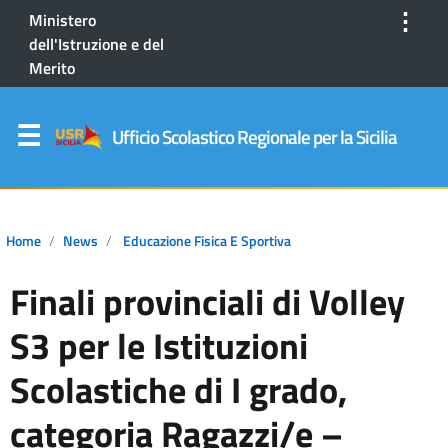
⋮
Ministero
dell'Istruzione e del
Merito
Ufficio Scolastico Regionale per la Sicilia
Home
News
Educazione Fisica E Sportiva
Finali provinciali di Volley
S3 per le Istituzioni
Scolastiche di I grado,
categoria Ragazzi/e –