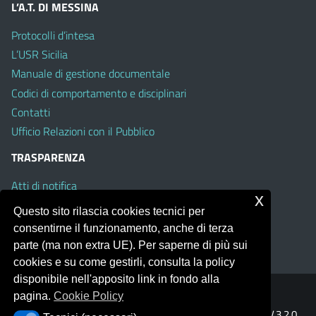
L’A.T. DI MESSINA
Protocolli d’intesa
L’USR Sicilia
Manuale di gestione documentale
Codici di comportamento e disciplinari
Contatti
Ufficio Relazioni con il Pubblico
TRASPARENZA
Atti di notifica
x
Albo on line
Questo sito rilascia cookies tecnici per
Amministrazione Trasparente
consentirne il funzionamento, anche di terza
Obiettivi di Accessibilità
parte (ma non extra UE). Per saperne di più sui
cookies e su come gestirli, consulta la policy
disponibile nell'apposito link in fondo alla
pagina.
Cookie Policy
Portale realizzato con la piattaforma
Argo Web 4.0
Template Italia configurato sul tema accessibile
EduTheme
V.3.2.0