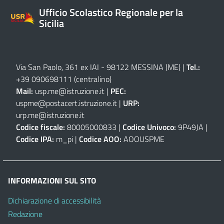
Ufficio Scolastico Regionale per la
Sicilia
Via San Paolo, 361 ex IAI - 98122 MESSINA (ME)
|
Tel.:
+39 090698111
(centralino)
Mail:
usp.me@istruzione.it
|
PEC:
uspme@postacert.istruzione.it
|
URP:
urp.me@istruzione.it
Codice fiscale:
80005000833 |
Codice Univoco:
9P49JA |
Codice IPA:
m_pi |
Codice AOO:
AOOUSPME
INFORMAZIONI SUL SITO
Dichiarazione di accessibilità
Redazione