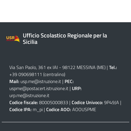
Ufficio Scolastico Regionale per la
Sicilia
Via San Paolo, 361 ex IAI - 98122 MESSINA (ME)
|
Tel.:
+39 090698111
(centralino)
Mail:
usp.me@istruzione.it
|
PEC:
uspme@postacert.istruzione.it
|
URP:
urp.me@istruzione.it
Codice fiscale:
80005000833 |
Codice Univoco:
9P49JA |
Codice IPA:
m_pi |
Codice AOO:
AOOUSPME