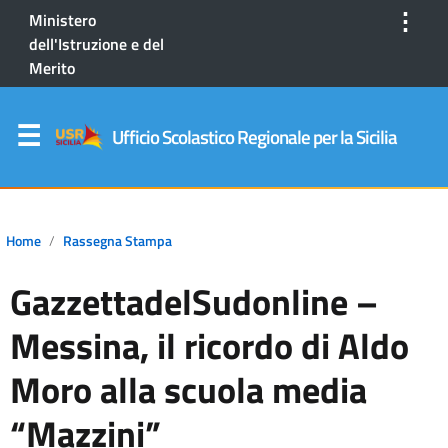
⋮
Ministero
dell'Istruzione e del
Merito
Ufficio Scolastico Regionale per la Sicilia
Home
Rassegna Stampa
GazzettadelSudonline –
Messina, il ricordo di Aldo
Moro alla scuola media
“Mazzini”