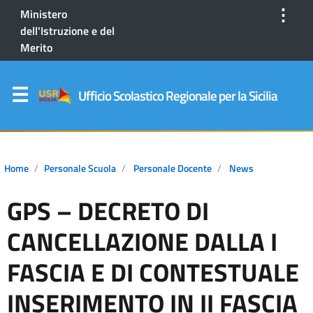
⋮
Ministero
dell'Istruzione e del
Merito
Ufficio Scolastico Regionale per la Sicilia
Home
Personale Scuola
Personale Docente
News
GPS – DECRETO DI
CANCELLAZIONE DALLA I
FASCIA E DI CONTESTUALE
INSERIMENTO IN II FASCIA