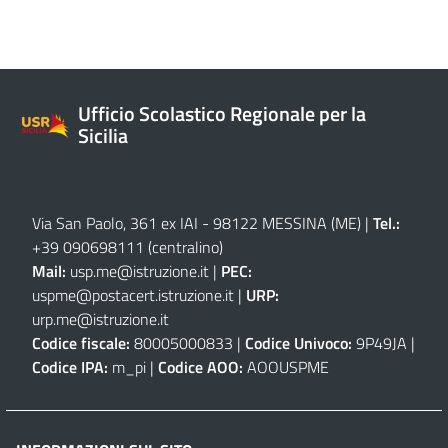
Ufficio Scolastico Regionale per la
Sicilia
Via San Paolo, 361 ex IAI - 98122 MESSINA (ME)
|
Tel.:
+39 090698111
(centralino)
Mail:
usp.me@istruzione.it
|
PEC:
uspme@postacert.istruzione.it
|
URP:
urp.me@istruzione.it
Codice fiscale:
80005000833 |
Codice Univoco:
9P49JA |
Codice IPA:
m_pi |
Codice AOO:
AOOUSPME