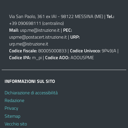
Via San Paolo, 361 ex IAI - 98122 MESSINA (ME)
|
Tel.:
+39 090698111
(centralino)
Mail:
usp.me@istruzione.it
|
PEC:
uspme@postacert.istruzione.it
|
URP:
urp.me@istruzione.it
Codice fiscale:
80005000833 |
Codice Univoco:
9P49JA |
Codice IPA:
m_pi |
Codice AOO:
AOOUSPME
INFORMAZIONI SUL SITO
Dichiarazione di accessibilità
Redazione
Privacy
Sitemap
Vecchio sito