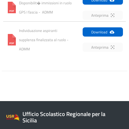
Disponibilit� immissioni in ruolo 
GPS I fascia -  ADMM
Anteprima
Individuazione aspiranti 
Download
supplenza finalizzata al ruolo - 
Anteprima
ADMM
Ufficio Scolastico Regionale per la
Sicilia