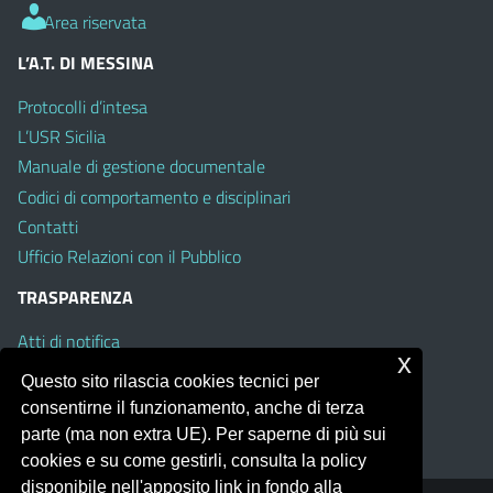
Area riservata
L’A.T. DI MESSINA
Protocolli d’intesa
L’USR Sicilia
Manuale di gestione documentale
Codici di comportamento e disciplinari
Contatti
Ufficio Relazioni con il Pubblico
TRASPARENZA
Atti di notifica
x
Albo on line
Questo sito rilascia cookies tecnici per
Amministrazione Trasparente
consentirne il funzionamento, anche di terza
Obiettivi di Accessibilità
parte (ma non extra UE). Per saperne di più sui
cookies e su come gestirli, consulta la policy
disponibile nell'apposito link in fondo alla