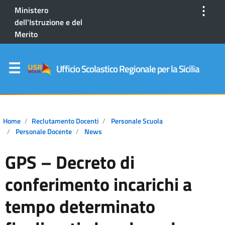
⋮
Ministero
dell'Istruzione e del
Merito
Ufficio Scolastico Regionale per la Sicilia
Home
Reclutamento Docenti
Personale Scuola
Personale Docente
News
GPS – Decreto di
conferimento incarichi a
tempo determinato