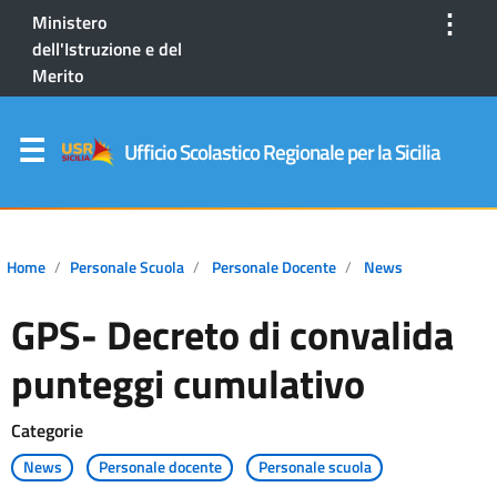
⋮
Ministero
dell'Istruzione e del
Merito
Ufficio Scolastico Regionale per la Sicilia
Home
Personale Scuola
Personale Docente
News
GPS- Decreto di convalida
punteggi cumulativo
Categorie
News
Personale docente
Personale scuola