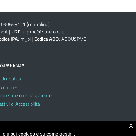
 090698111
(centralino)
e.it
|
URP:
urp.me@istruzione.it
odice IPA:
m_pi |
Codice AOO:
AOOUSPME
ASPARENZA
 di notifica
o on line
inistrazione Trasparente
ttivi di Accessibilità
x
 più sui cookies e su come gestirli,