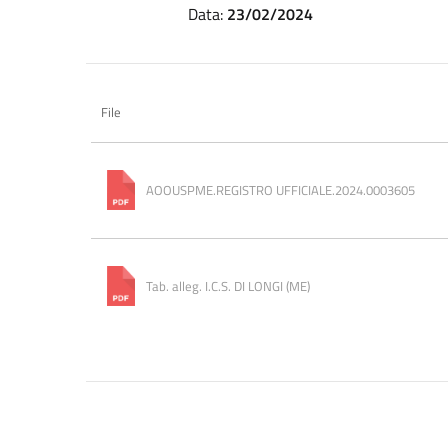
Data:
23/02/2024
File
AOOUSPME.REGISTRO UFFICIALE.2024.0003605
Tab. alleg. I.C.S. DI LONGI (ME)