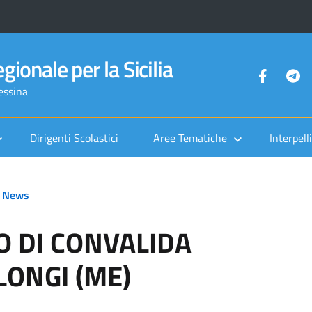
gionale per la Sicilia
Messina
Dirigenti Scolastici
Aree Tematiche
Interpelli
News
O DI CONVALIDA
 LONGI (ME)