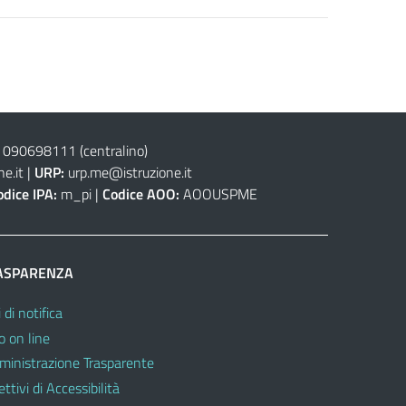
 090698111
(centralino)
e.it
|
URP:
urp.me@istruzione.it
odice IPA:
m_pi |
Codice AOO:
AOOUSPME
ASPARENZA
 di notifica
o on line
inistrazione Trasparente
ttivi di Accessibilità