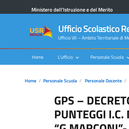
Ministero dell'Istruzione e del Merito
Ufficio Scolastico Re
Ufficio VII – Ambito Territoriale di 
Home
L’ufficio
Personale Scuola
Home
Personale Scuola
Personale Docente
GPS – DECRET
PUNTEGGI I.C.
“G.MARCONI”-