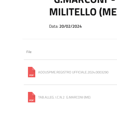
MILITELLO (ME
Data:
20/02/2024
File
AOOUSPME.REGISTRO UFFICIALE.2024.0003290
TAB.ALLEG. I.C.N.2  G.MARCONI (ME)