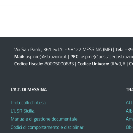
Via San Paolo, 361 ex IAI - 98122 MESSINA (ME)
|
Tel.:
+39
Mail:
usp.me@istruzione.it
|
PEC:
uspme@postacert.istruzion
Codice fiscale:
80005000833 |
Codice Univoco:
9P49JA |
C
L’A.T. DI MESSINA
TR
Protocolli d’intesa
Atti
L’USR Sicilia
Alb
Manuale di gestione documentale
Amm
Codici di comportamento e disciplinari
Obie