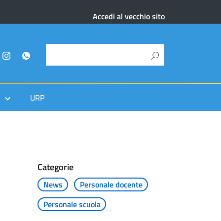
Accedi al vecchio sito
URP
Categorie
News
Personale docente
Personale scuola