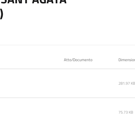
)
Atto/Documento
Dimensio
281.97 K
75.73 KB