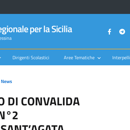
gionale per la Sicilia
Messina
Dirigenti Scolastici
Aree Tematiche
Interpelli
News
O DI CONVALIDA
 N°2
 SANT’AGATA