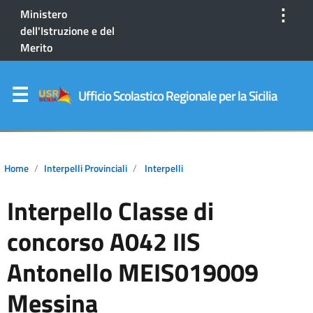
⋮
Ministero
dell'Istruzione e del
Merito
Ufficio Scolastico Regionale per la Sicilia
Home
Interpelli Provinciali
Interpelli
Interpello Classe di
concorso A042 IIS
Antonello MEIS019009
Messina