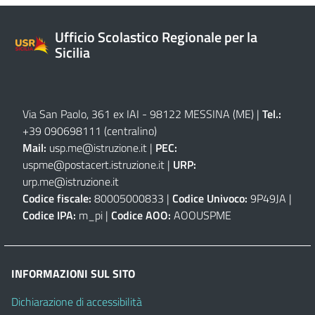
Ufficio Scolastico Regionale per la
Sicilia
Via San Paolo, 361 ex IAI - 98122 MESSINA (ME)
|
Tel.:
+39 090698111
(centralino)
Mail:
usp.me@istruzione.it
|
PEC:
uspme@postacert.istruzione.it
|
URP:
urp.me@istruzione.it
Codice fiscale:
80005000833 |
Codice Univoco:
9P49JA |
Codice IPA:
m_pi |
Codice AOO:
AOOUSPME
INFORMAZIONI SUL SITO
Dichiarazione di accessibilità