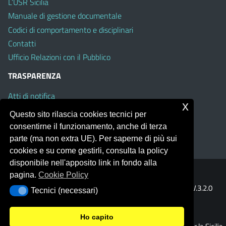
L’USR Sicilia
Manuale di gestione documentale
Codici di comportamento e disciplinari
Contatti
Ufficio Relazioni con il Pubblico
TRASPARENZA
Atti di notifica
x
Albo on line
Questo sito rilascia cookies tecnici per
Amministrazione Trasparente
consentirne il funzionamento, anche di terza
Obiettivi di Accessibilità
parte (ma non extra UE). Per saperne di più sui
cookies e su come gestirli, consulta la policy
disponibile nell'apposito link in fondo alla
pagina.
Cookie Policy
Portale realizzato con la piattaforma
Argo Web 4.0
Template Italia configurato sul tema accessibile
EduTheme
V.3.2.0
Tecnici (necessari)
Tecnici (necessari)
(Mizar)
Ho capito