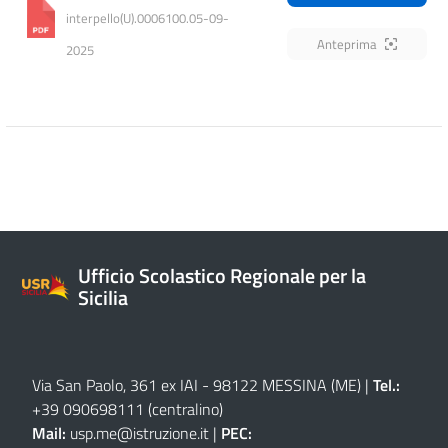
interpello(U).0006100.05-09-
Anteprima
2025
Ufficio Scolastico Regionale per la
Sicilia
Via San Paolo, 361 ex IAI - 98122 MESSINA (ME)
|
Tel.:
+39 090698111
(centralino)
Mail:
usp.me@istruzione.it
|
PEC: