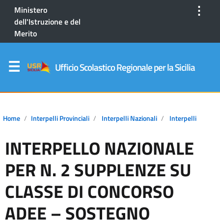
⋮
Ministero
dell'Istruzione e del
Merito
Ufficio Scolastico Regionale per la Sicilia
Home
Interpelli Provinciali
Interpelli Nazionali
Interpelli
INTERPELLO NAZIONALE
PER N. 2 SUPPLENZE SU
CLASSE DI CONCORSO
ADEE – SOSTEGNO