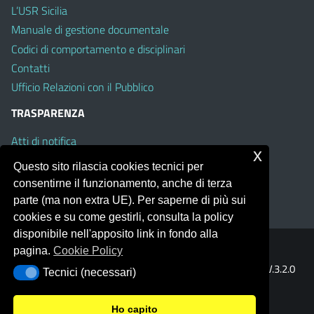
L’USR Sicilia
Manuale di gestione documentale
Codici di comportamento e disciplinari
Contatti
Ufficio Relazioni con il Pubblico
TRASPARENZA
Atti di notifica
x
Albo on line
Questo sito rilascia cookies tecnici per
Amministrazione Trasparente
consentirne il funzionamento, anche di terza
Obiettivi di Accessibilità
parte (ma non extra UE). Per saperne di più sui
cookies e su come gestirli, consulta la policy
disponibile nell'apposito link in fondo alla
pagina.
Cookie Policy
Portale realizzato con la piattaforma
Argo Web 4.0
Template Italia configurato sul tema accessibile
EduTheme
V.3.2.0
Tecnici (necessari)
Tecnici (necessari)
(Mizar)
Ho capito