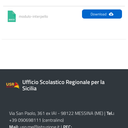
Download
modulo-interpello
Ufficio Scolastico Regionale per la
Sicilia
Via San Paolo, 361 ex IAI - 98122 MESSINA (ME)
|
Tel.:
+39 090698111
(centralino)
Mail:
usp.me@istruzione.it
|
PEC: