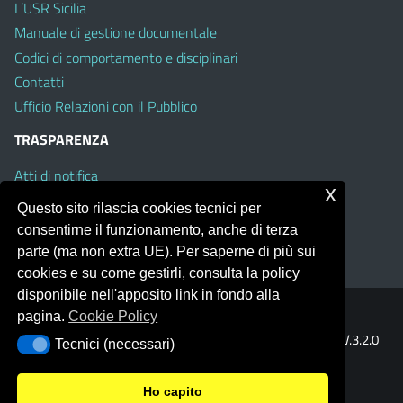
L’USR Sicilia
Manuale di gestione documentale
Codici di comportamento e disciplinari
Contatti
Ufficio Relazioni con il Pubblico
TRASPARENZA
Atti di notifica
x
Albo on line
Questo sito rilascia cookies tecnici per
Amministrazione Trasparente
consentirne il funzionamento, anche di terza
Obiettivi di Accessibilità
parte (ma non extra UE). Per saperne di più sui
cookies e su come gestirli, consulta la policy
disponibile nell'apposito link in fondo alla
pagina.
Cookie Policy
Portale realizzato con la piattaforma
Argo Web 4.0
Template Italia configurato sul tema accessibile
EduTheme
V.3.2.0
Tecnici (necessari)
Tecnici (necessari)
(Mizar)
Ho capito