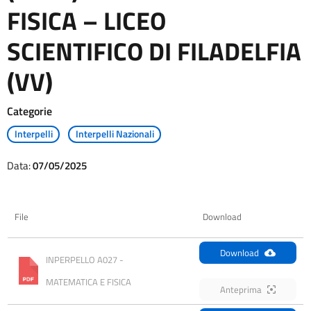
FISICA – LICEO
SCIENTIFICO DI FILADELFIA
(VV)
Categorie
Interpelli
Interpelli Nazionali
Data:
07/05/2025
File
Download
Download
INPERPELLO A027 - 
MATEMATICA E FISICA
Anteprima