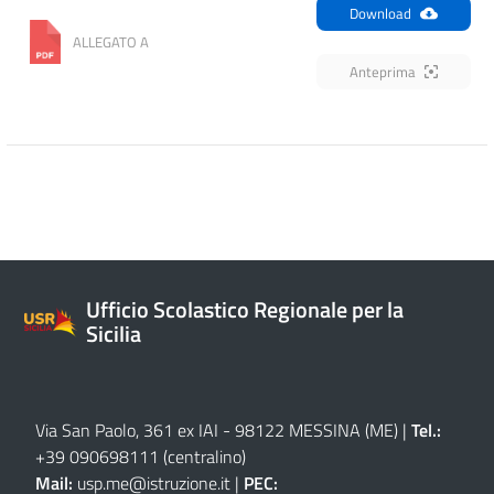
Download
ALLEGATO A
Anteprima
Ufficio Scolastico Regionale per la
Sicilia
Via San Paolo, 361 ex IAI - 98122 MESSINA (ME)
|
Tel.:
+39 090698111
(centralino)
Mail:
usp.me@istruzione.it
|
PEC: