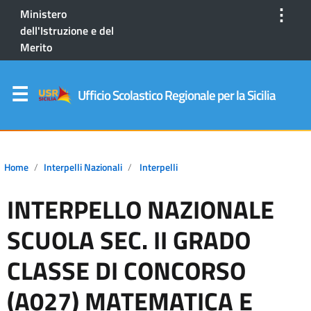
⋮
Ministero
dell'Istruzione e del
Merito
Ufficio Scolastico Regionale per la Sicilia
Home
Interpelli Nazionali
Interpelli
INTERPELLO NAZIONALE
SCUOLA SEC. II GRADO
CLASSE DI CONCORSO
(A027) MATEMATICA E