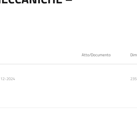
Atto/Documento
Dim
-12-2024
235