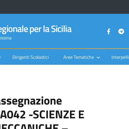
gionale per la Sicilia
Messina
Dirigenti Scolastici
Aree Tematiche
Interpelli
 assegnazione
 A042 -SCIENZE E
ECCANICHE –