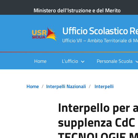
Ministero dell'Istruzione e del Merito
Ufficio Scolastico Re
Ufficio VII – Ambito Territoriale di 
Home
L’ufficio
Personale Scuola
Home
Interpelli Nazionali
Interpelli
Interpello per
supplenza CdC
TECNOLOGIE M