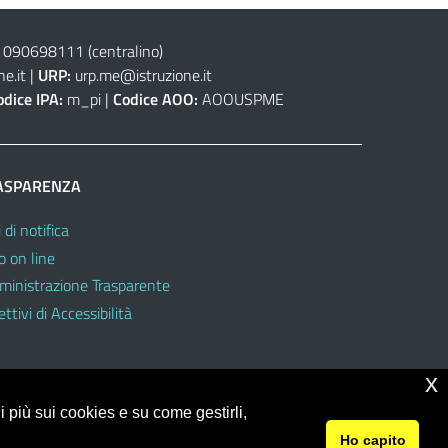
 090698111
(centralino)
e.it
|
URP:
urp.me@istruzione.it
odice IPA:
m_pi |
Codice AOO:
AOOUSPME
ASPARENZA
 di notifica
o on line
inistrazione Trasparente
ttivi di Accessibilità
x
 più sui cookies e su come gestirli,
Ho capito