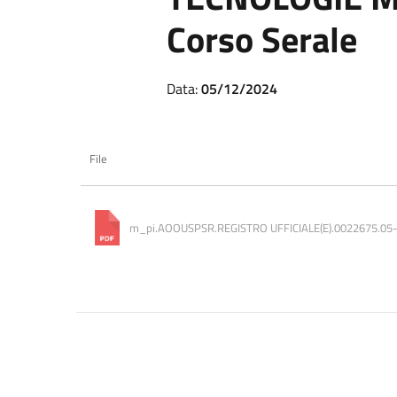
Corso Serale
Data:
05/12/2024
File
m_pi.AOOUSPSR.REGISTRO UFFICIALE(E).0022675.05