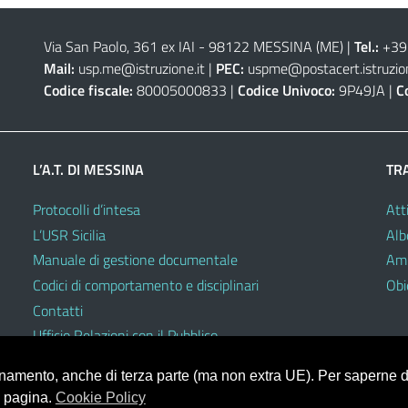
Via San Paolo, 361 ex IAI - 98122 MESSINA (ME)
|
Tel.:
+39
Mail:
usp.me@istruzione.it
|
PEC:
uspme@postacert.istruzion
Codice fiscale:
80005000833 |
Codice Univoco:
9P49JA |
C
L’A.T. DI MESSINA
TR
Protocolli d’intesa
Atti
L’USR Sicilia
Alb
Manuale di gestione documentale
Amm
Codici di comportamento e disciplinari
Obie
Contatti
Ufficio Relazioni con il Pubblico
ionamento, anche di terza parte (ma non extra UE). Per saperne di
a pagina.
Cookie Policy