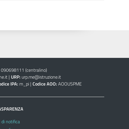
 090698111
(centralino)
e.it
|
URP:
urp.me@istruzione.it
odice IPA:
m_pi |
Codice AOO:
AOOUSPME
ASPARENZA
 di notifica