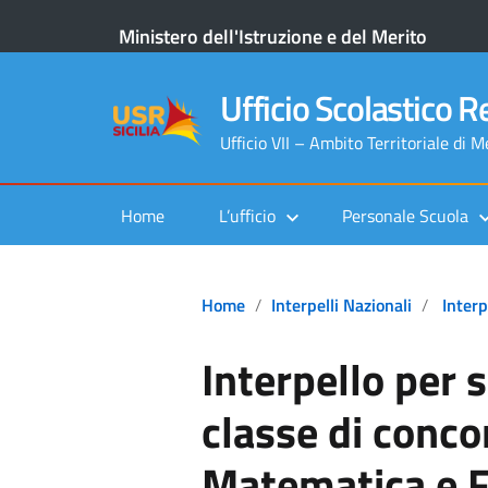
Ministero dell'Istruzione e del Merito
Ufficio Scolastico Re
Ufficio VII – Ambito Territoriale di 
Home
L’ufficio
Personale Scuola
Home
Interpelli Nazionali
Interp
Interpello per 
classe di conc
Matematica e Fi