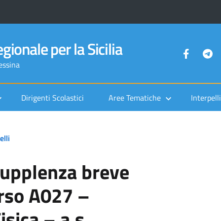
gionale per la Sicilia
Messina
Dirigenti Scolastici
Aree Tematiche
Interpelli
elli
supplenza breve
orso A027 –
sica – a.s.