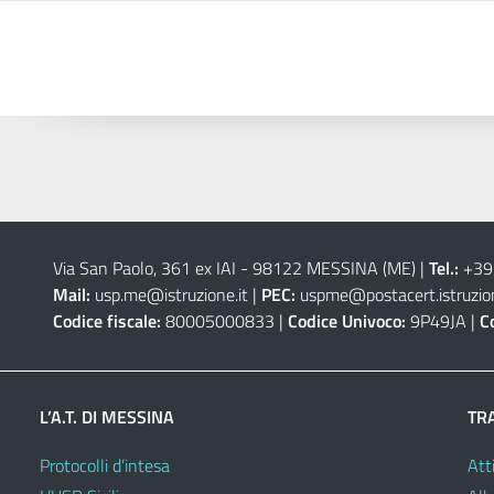
Via San Paolo, 361 ex IAI - 98122 MESSINA (ME)
|
Tel.:
+39
Mail:
usp.me@istruzione.it
|
PEC:
uspme@postacert.istruzion
Codice fiscale:
80005000833 |
Codice Univoco:
9P49JA |
C
L’A.T. DI MESSINA
TR
Protocolli d’intesa
Atti