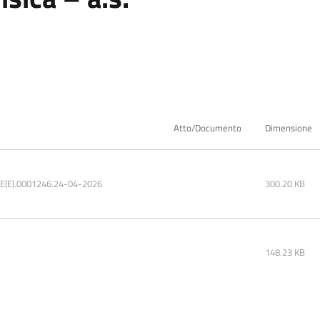
Atto/Documento
Dimensione
E(E).0001246.24-04-2026
300.20 KB
148.23 KB