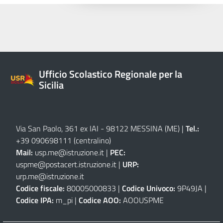
Ufficio Scolastico Regionale per la
Sicilia
Via San Paolo, 361 ex IAI - 98122 MESSINA (ME)
|
Tel.:
+39 090698111
(centralino)
Mail:
usp.me@istruzione.it
|
PEC:
uspme@postacert.istruzione.it
|
URP:
urp.me@istruzione.it
Codice fiscale:
80005000833 |
Codice Univoco:
9P49JA |
Codice IPA:
m_pi |
Codice AOO:
AOOUSPME