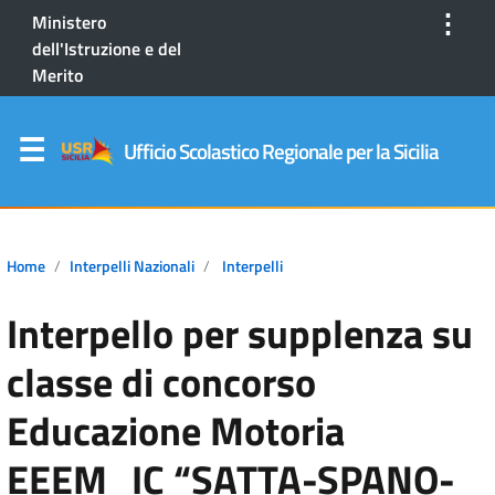
⋮
Ministero
dell'Istruzione e del
Merito
Ufficio Scolastico Regionale per la Sicilia
Home
Interpelli Nazionali
Interpelli
Interpello per supplenza su
classe di concorso
Educazione Motoria
EEEM_IC “SATTA-SPANO-