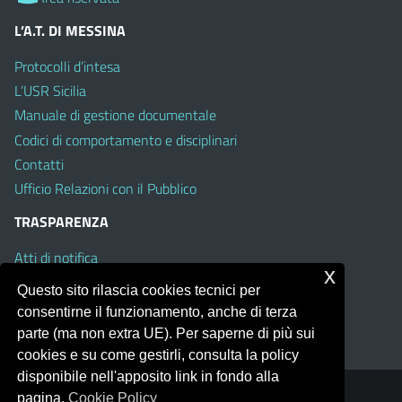
L’A.T. DI MESSINA
Protocolli d’intesa
L’USR Sicilia
Manuale di gestione documentale
Codici di comportamento e disciplinari
Contatti
Ufficio Relazioni con il Pubblico
TRASPARENZA
Atti di notifica
x
Albo on line
Questo sito rilascia cookies tecnici per
Amministrazione Trasparente
consentirne il funzionamento, anche di terza
Obiettivi di Accessibilità
parte (ma non extra UE). Per saperne di più sui
cookies e su come gestirli, consulta la policy
disponibile nell'apposito link in fondo alla
pagina.
Cookie Policy
Portale realizzato con la piattaforma
Argo Web 4.0