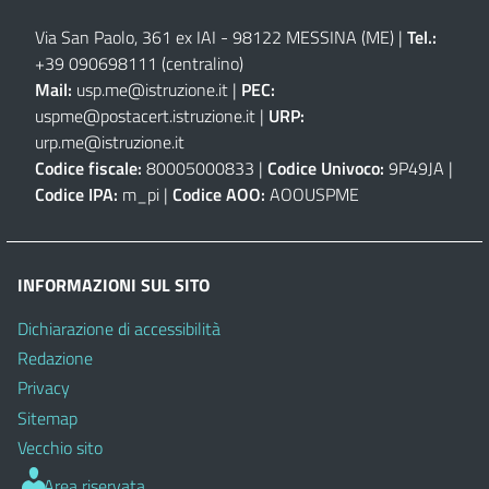
Via San Paolo, 361 ex IAI - 98122 MESSINA (ME)
|
Tel.:
+39 090698111
(centralino)
Mail:
usp.me@istruzione.it
|
PEC:
uspme@postacert.istruzione.it
|
URP:
urp.me@istruzione.it
Codice fiscale:
80005000833 |
Codice Univoco:
9P49JA |
Codice IPA:
m_pi |
Codice AOO:
AOOUSPME
INFORMAZIONI SUL SITO
Dichiarazione di accessibilità
Redazione
Privacy
Sitemap
Vecchio sito
Area riservata