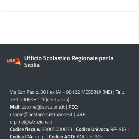
Ufficio Scolastico Regionale per la
Sicilia
Via San Paolo, 361 ex IAI - 98122 MESSINA (ME)
|
Tel.:
+39 090698111
(centralino)
Mail:
usp.me@istruzione.it
|
PEC:
uspme@postacert.istruzione.it
|
URP:
urp.me@istruzione.it
Codice fiscale:
80005000833 |
Codice Univoco:
9P49JA |
Codice IPA:
m_pi |
Codice AOO:
AOOUSPME