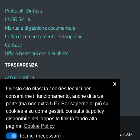
Protocolli d’intesa
L’USR Sicilia
Manuale di gestione documentale
Codici di comportamento e disciplinari
Contatti
Ufficio Relazioni con il Pubblico
TRASPARENZA
Atti di notifica
x
Albo on line
Questo sito rilascia cookies tecnici per
Amministrazione Trasparente
consentirne il funzionamento, anche di terza
Obiettivi di Accessibilità
parte (ma non extra UE). Per saperne di più sui
cookies e su come gestirli, consulta la policy
disponibile nell'apposito link in fondo alla
pagina.
Cookie Policy
Portale realizzato con la piattaforma
Argo Web 4.0
Template Italia configurato sul tema accessibile
EduTheme
V.3.2.0
Tecnici (necessari)
Tecnici (necessari)