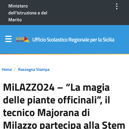
⋮
Ministero
dell'Istruzione e del
Merito
Ufficio Scolastico Regionale per la Sicilia
Home
Rassegna Stampa
MiLAZZO24 – “La magia
delle piante officinali”, il
tecnico Majorana di
Milazzo partecipa alla Stem