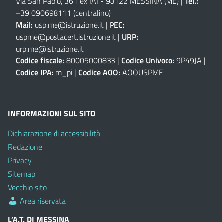
Via San Paolo, 361 ex IAI - 98122 MESSINA (ME)
|
Tel.:
+39 090698111
(centralino)
Mail:
usp.me@istruzione.it
|
PEC:
uspme@postacert.istruzione.it
|
URP:
urp.me@istruzione.it
Codice fiscale:
80005000833 |
Codice Univoco:
9P49JA |
Codice IPA:
m_pi |
Codice AOO:
AOOUSPME
INFORMAZIONI SUL SITO
Dichiarazione di accessibilità
Redazione
Privacy
Sitemap
Vecchio sito
Area riservata
L’A.T. DI MESSINA