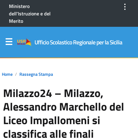
⋮
Ministero
dell'Istruzione e del
Merito
Ufficio Scolastico Regionale per la Sicilia
Home
Rassegna Stampa
Milazzo24 – Milazzo,
Alessandro Marchello del
Liceo Impallomeni si
classifica alle finali