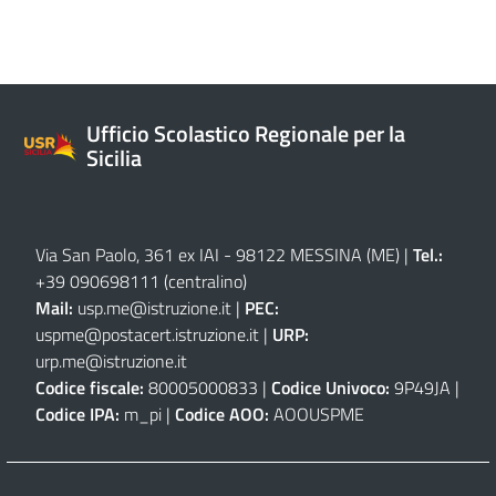
Ufficio Scolastico Regionale per la
Sicilia
Via San Paolo, 361 ex IAI - 98122 MESSINA (ME)
|
Tel.:
+39 090698111
(centralino)
Mail:
usp.me@istruzione.it
|
PEC:
uspme@postacert.istruzione.it
|
URP:
urp.me@istruzione.it
Codice fiscale:
80005000833 |
Codice Univoco:
9P49JA |
Codice IPA:
m_pi |
Codice AOO:
AOOUSPME