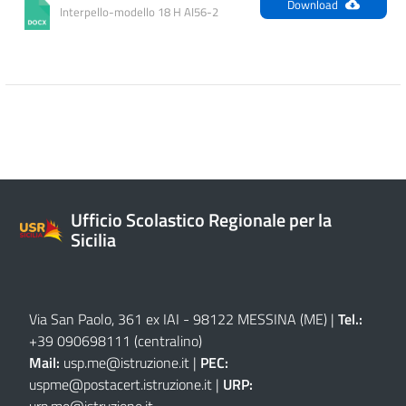
Download
Interpello-modello 18 H AI56-2
Ufficio Scolastico Regionale per la
Sicilia
Via San Paolo, 361 ex IAI - 98122 MESSINA (ME)
|
Tel.:
+39 090698111
(centralino)
Mail:
usp.me@istruzione.it
|
PEC:
uspme@postacert.istruzione.it
|
URP:
urp.me@istruzione.it