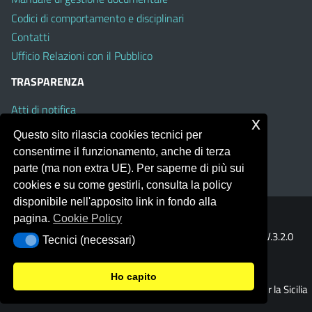
Codici di comportamento e disciplinari
Contatti
Ufficio Relazioni con il Pubblico
TRASPARENZA
Atti di notifica
x
Albo on line
Questo sito rilascia cookies tecnici per
Amministrazione Trasparente
consentirne il funzionamento, anche di terza
Obiettivi di Accessibilità
parte (ma non extra UE). Per saperne di più sui
cookies e su come gestirli, consulta la policy
disponibile nell'apposito link in fondo alla
pagina.
Cookie Policy
Portale realizzato con la piattaforma
Argo Web 4.0
Template Italia configurato sul tema accessibile
EduTheme
V.3.2.0
Tecnici (necessari)
Tecnici (necessari)
(Mizar)
Ho capito
© 2026 Ufficio Scolastico Regionale per la Sicilia