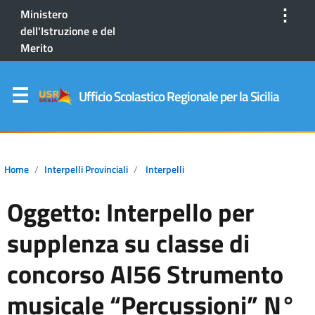
⋮
Ministero
dell'Istruzione e del
Merito
Ufficio Scolastico Regionale per la Sicilia
Home
Interpelli Provinciali
Interpelli
Oggetto: Interpello per
supplenza su classe di
concorso AI56 Strumento
musicale “Percussioni” N°