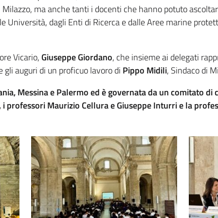
di Milazzo, ma anche tanti i docenti che hanno potuto ascoltar
e Università, dagli Enti di Ricerca e dalle Aree marine protett
.
ore Vicario,
Giuseppe Giordano
, che insieme ai delegati rappr
gli auguri di un proficuo lavoro di
Pippo Midili
, Sindaco di M
 Catania, Messina e Palermo ed è governata da un comitato di
ane, i professori Maurizio Cellura e Giuseppe Inturri e la p