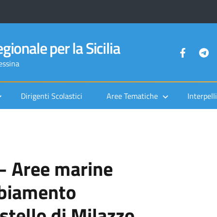
gionale per la Sicilia
Messina
Dirigenti Scolastici
Aree Tematiche
Interpelli
 Aree marine
mbiamento
astello di Milazzo