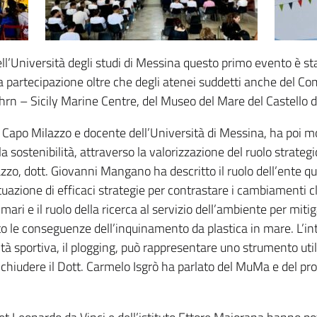
ll’Università degli studi di Messina questo primo evento è stat
a partecipazione oltre che degli atenei suddetti anche del Co
rn – Sicily Marine Centre, del Museo del Mare del Castello 
Capo Milazzo e docente dell’Università di Messina, ha poi mo
a sostenibilità, attraverso la valorizzazione del ruolo strateg
, dott. Giovanni Mangano ha descritto il ruolo dell’ente quale
ttuazione di efficaci strategie per contrastare i cambiamenti 
ri e il ruolo della ricerca al servizio dell’ambiente per mitiga
o le conseguenze dell’inquinamento da plastica in mare. L’int
 sportiva, il plogging, può rappresentare uno strumento util
A chiudere il Dott. Carmelo Isgrò ha parlato del MuMa e del pr