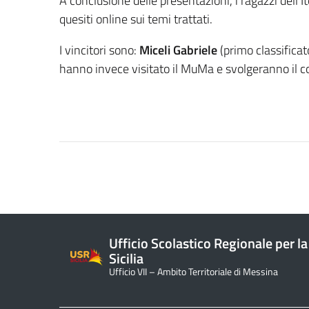
A conclusione delle presentazioni, i ragazzi dell’
quesiti online sui temi trattati.
I vincitori sono:
Miceli Gabriele
(primo classificat
hanno invece visitato il MuMa e svolgeranno il co
Ufficio Scolastico Regionale per la
Sicilia
Ufficio VII – Ambito Territoriale di Messina