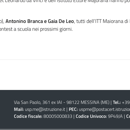
Itet Leonardo da Vinci e dell’istituto Ettore Majorana hanno p
o),
Antonino Branca e Gaia De Leo
, tutti dell’ITT Maiorana d
ntest a scuola nei prossimi giorni.
Via San Paolo, 361 ex IAI - 98122 MESSINA (ME)
|
Tel.:
+39
Mail:
usp.me@istruzione.it
|
PEC:
uspme@postacert.istruzion
Codice fiscale:
80005000833 |
Codice Univoco:
9P49JA |
C