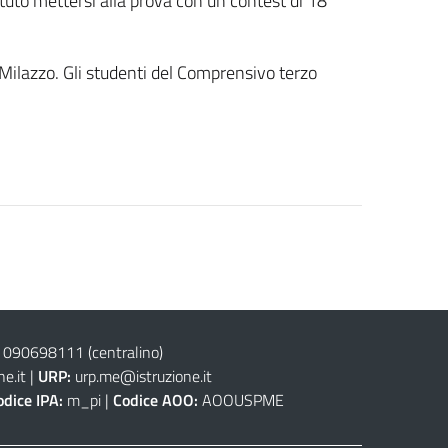
otuto mettersi alla prova con un contest di 18
i Milazzo. Gli studenti del Comprensivo terzo
 090698111
(centralino)
e.it
|
URP:
urp.me@istruzione.it
odice IPA:
m_pi |
Codice AOO:
AOOUSPME