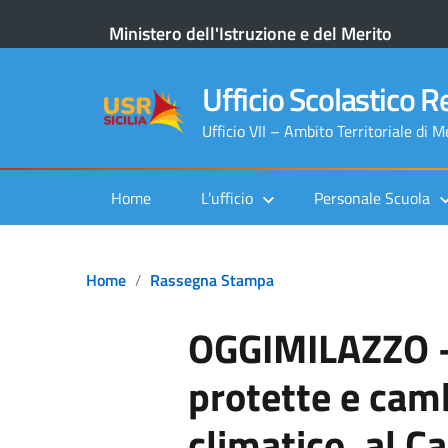
Ministero dell'Istruzione e del Merito
Ufficio Scolastico Re
Ufficio VII – Ambito Territoriale di 
Home
L’ufficio
Personale Scuola
Home
Rassegna Stampa
OGGIMILAZZO –
protette e ca
climatico, al C