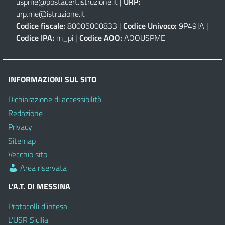
uspme@postacert.istruzione.it
|
URP:
urp.me@istruzione.it
Codice fiscale:
80005000833 |
Codice Univoco:
9P49JA |
Codice IPA:
m_pi |
Codice AOO:
AOOUSPME
INFORMAZIONI SUL SITO
Dichiarazione di accessibilità
Redazione
Privacy
Sitemap
Vecchio sito
Area riservata
L’A.T. DI MESSINA
Protocolli d’intesa
L’USR Sicilia