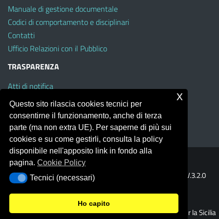
Manuale di gestione documentale
Codici di comportamento e disciplinari
Contatti
Ufficio Relazioni con il Pubblico
TRASPARENZA
Atti di notifica
x
Albo on line
Questo sito rilascia cookies tecnici per
Amministrazione Trasparente
consentirne il funzionamento, anche di terza
Obiettivi di Accessibilità
parte (ma non extra UE). Per saperne di più sui
cookies e su come gestirli, consulta la policy
disponibile nell'apposito link in fondo alla
pagina.
Cookie Policy
Portale realizzato con la piattaforma
Argo Web 4.0
Template Italia configurato sul tema accessibile
EduTheme
V.3.2.0
Tecnici (necessari)
Tecnici (necessari)
(Mizar)
Ho capito
© 2026 Ufficio Scolastico Regionale per la Sicilia