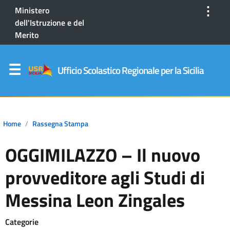
⋮
Ministero
dell'Istruzione e del
Merito
Ufficio Scolastico Regionale per la Sicilia
Home
Rassegna Stampa
OGGIMILAZZO – Il nuovo
provveditore agli Studi di
Messina Leon Zingales
Categorie