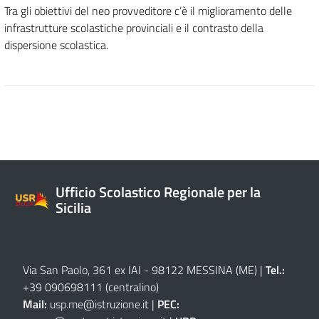
Tra gli obiettivi del neo provveditore c’è il miglioramento delle
infrastrutture scolastiche provinciali e il contrasto della
dispersione scolastica.
Ufficio Scolastico Regionale per la
Sicilia
Via San Paolo, 361 ex IAI - 98122 MESSINA (ME)
|
Tel.:
+39 090698111
(centralino)
Mail:
usp.me@istruzione.it
|
PEC: